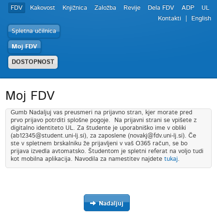
FDV
Kakovost
Knjižnica
Založba
Revije
Dela FDV
ADP
UL
Kontakti
English
Spletna učilnica
Moj FDV
DOSTOPNOST
Moj FDV
Gumb Nadaljuj vas preusmeri na prijavno stran, kjer morate pred
prvo prijavo potrditi splošne pogoje. Na prijavni strani se vpišete z
digitalno identiteto UL. Za študente je uporabniško ime v obliki
(ab12345@student.uni-lj.si), za zaposlene (novakj@fdv.uni-lj.si). Če
ste v spletnem brskalniku že prijavljeni v vaš O365 račun, se bo
prijava izvedla avtomatsko. Študentom je spletni referat na voljo tudi
kot mobilna aplikacija. Navodila za namestitev najdete
tukaj
.
Nadaljuj