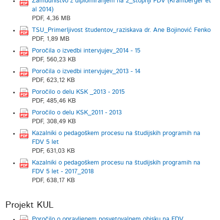
Zamudništvo z diplomiranjem na 2_stopnji FDV (Kramberger et
al 2014)
PDF, 4,36 MB
TSU_Primerljivost študentov_raziskava dr. Ane Bojinović Fenko
PDF, 1,89 MB
Poročila o izvedbi intervjujev_2014 - 15
PDF, 560,23 KB
Poročila o izvedbi intervjujev_2013 - 14
PDF, 623,12 KB
Poročilo o delu KSK _2013 - 2015
PDF, 485,46 KB
Poročilo o delu KSK_2011 - 2013
PDF, 308,49 KB
Kazalniki o pedagoškem procesu na študijskih programih na
FDV 5 let
PDF, 631,03 KB
Kazalniki o pedagoškem procesu na študijskih programih na
FDV 5 let - 2017_2018
PDF, 638,17 KB
Projekt KUL
Poročilo o opravljenem posvetovalnem obisku na FDV