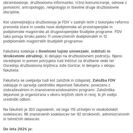
obramboslovje, družboslovno informatiko, tržno komuniciranje, odnose z
javnostmi, antropologijo, religiologijo in številne druge družboslovne
discipline.
Kot utemeljiteljica družboslovja je FDV v zadnjih letih z bolonjsko reformo
prenovila stare in uvedla nove dodiplomske ali prvostopenjske in
podiplomske magistrske ali drugostopenjske študijske programe. FDV
tako ponuja široko paleto 11 univerzitetnih dodiplomskih in 12
podiplomskih magistrskih študijskih programov.
Fakulteta sodeluje s
številnimi tujimi univerzami
,
inštituti in
strokovnimi združenji
, ki delujejo na družboslovnem področju. Njeno
osrednjost in pomen potrjujeta tudi Inštitut za družbene vede ter
Osrednja družboslovna knjižnica Jože Goričar, ki delujeta v sklopu
fakultete.
Fakulteta se uveljavlja tudi kot založnik in izdajatelj.
Založba FDV
usklajuje in opravlja založniško dejavnost fakultete, povezano z
izobraževalnimi in znanstvenoraziskovalnimi programi. Založniška
dejavnost je organizirana v okviru knjižnih zbirk in revij, ki jih vodijo
uredniški odbori.
Na fakulteti je 303 zaposlenih, od tega 115 učiteljev in visokošolskih
sodelavcev, 96 znanstvenih sodelavcev ter 92 strokovnih, administrativnih
in tehničnih delavcev.
Do leta 2025 je: