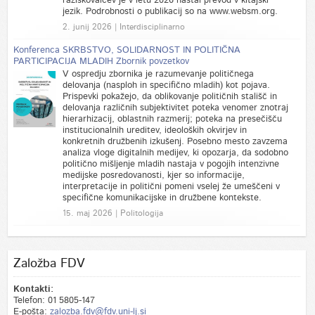
raziskovalcev je v letu 2026 nastal prevod v kitajski
jezik. Podrobnosti o publikacij so na www.websm.org.
2. junij 2026 | Interdisciplinarno
Konferenca SKRBSTVO, SOLIDARNOST IN POLITIČNA
PARTICIPACIJA MLADIH Zbornik povzetkov
V ospredju zbornika je razumevanje političnega
delovanja (nasploh in specifično mladih) kot pojava.
Prispevki pokažejo, da oblikovanje političnih stališč in
delovanja različnih subjektivitet poteka venomer znotraj
hierarhizacij, oblastnih razmerij; poteka na presečišču
institucionalnih ureditev, ideoloških okvirjev in
konkretnih družbenih izkušenj. Posebno mesto zavzema
analiza vloge digitalnih medijev, ki opozarja, da sodobno
politično mišljenje mladih nastaja v pogojih intenzivne
medijske posredovanosti, kjer so informacije,
interpretacije in politični pomeni vselej že umeščeni v
specifične komunikacijske in družbene kontekste.
15. maj 2026 | Politologija
Založba FDV
Kontakti:
Telefon: 01 5805-147
E-pošta:
zalozba.fdv@fdv.uni-lj.si