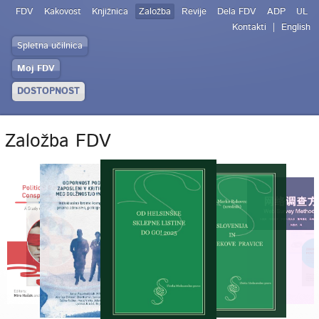
FDV
Kakovost
Knjižnica
Založba
Revije
Dela FDV
ADP
UL
Kontakti
English
Spletna učilnica
Moj FDV
DOSTOPNOST
Založba FDV