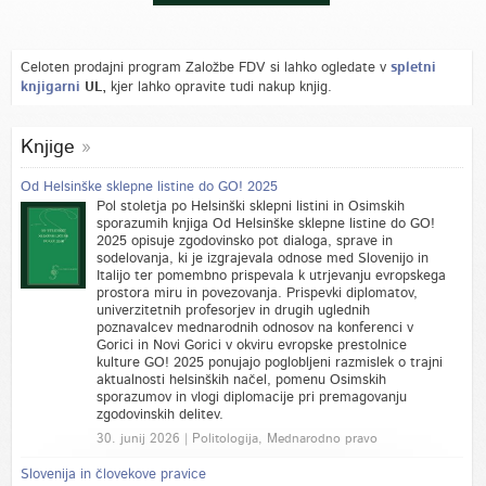
Celoten prodajni program Založbe FDV si lahko ogledate v
spletni
knjigarni
UL,
kjer lahko opravite tudi nakup knjig.
Knjige
Od Helsinške sklepne listine do GO! 2025
Pol stoletja po Helsinški sklepni listini in Osimskih
sporazumih knjiga Od Helsinške sklepne listine do GO!
2025 opisuje zgodovinsko pot dialoga, sprave in
sodelovanja, ki je izgrajevala odnose med Slovenijo in
Italijo ter pomembno prispevala k utrjevanju evropskega
prostora miru in povezovanja. Prispevki diplomatov,
univerzitetnih profesorjev in drugih uglednih
poznavalcev mednarodnih odnosov na konferenci v
Gorici in Novi Gorici v okviru evropske prestolnice
kulture GO! 2025 ponujajo poglobljeni razmislek o trajni
aktualnosti helsinških načel, pomenu Osimskih
sporazumov in vlogi diplomacije pri premagovanju
zgodovinskih delitev.
30. junij 2026 | Politologija, Mednarodno pravo
Slovenija in človekove pravice