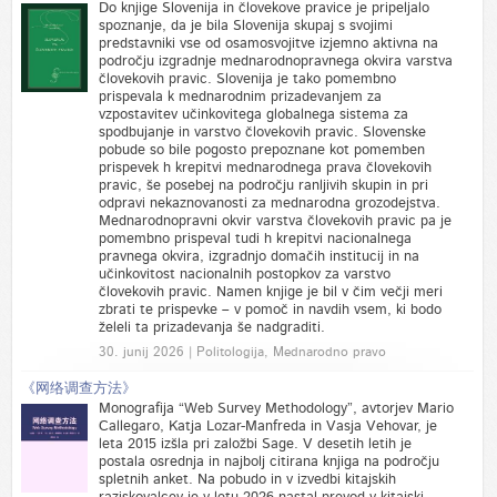
Do knjige Slovenija in človekove pravice je pripeljalo
spoznanje, da je bila Slovenija skupaj s svojimi
predstavniki vse od osamosvojitve izjemno aktivna na
področju izgradnje mednarodnopravnega okvira varstva
človekovih pravic. Slovenija je tako pomembno
prispevala k mednarodnim prizadevanjem za
vzpostavitev učinkovitega globalnega sistema za
spodbujanje in varstvo človekovih pravic. Slovenske
pobude so bile pogosto prepoznane kot pomemben
prispevek h krepitvi mednarodnega prava človekovih
pravic, še posebej na področju ranljivih skupin in pri
odpravi nekaznovanosti za mednarodna grozodejstva.
Mednarodnopravni okvir varstva človekovih pravic pa je
pomembno prispeval tudi h krepitvi nacionalnega
pravnega okvira, izgradnjo domačih institucij in na
učinkovitost nacionalnih postopkov za varstvo
človekovih pravic. Namen knjige je bil v čim večji meri
zbrati te prispevke – v pomoč in navdih vsem, ki bodo
želeli ta prizadevanja še nadgraditi.
30. junij 2026 | Politologija, Mednarodno pravo
《网络调查方法》
Monografija “Web Survey Methodology”, avtorjev Mario
Callegaro, Katja Lozar-Manfreda in Vasja Vehovar, je
leta 2015 izšla pri založbi Sage. V desetih letih je
postala osrednja in najbolj citirana knjiga na področju
spletnih anket. Na pobudo in v izvedbi kitajskih