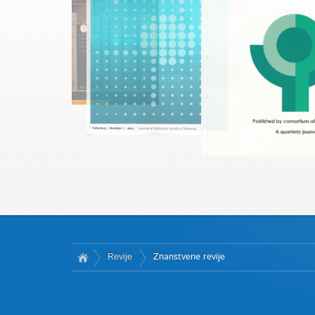
Revije
Znanstvene revije