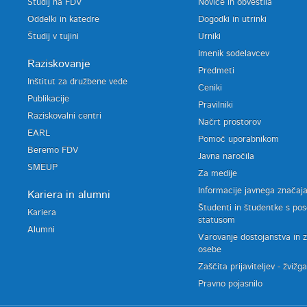
Študij na FDV
Novice in obvestila
Oddelki in katedre
Dogodki in utrinki
Študij v tujini
Urniki
Imenik sodelavcev
Raziskovanje
Predmeti
Inštitut za družbene vede
Ceniki
Publikacije
Pravilniki
Raziskovalni centri
Načrt prostorov
EARL
Pomoč uporabnikom
Beremo FDV
Javna naročila
SMEUP
Za medije
Informacije javnega značaj
Kariera in alumni
Študenti in študentke s po
Kariera
statusom
Alumni
Varovanje dostojanstva in 
osebe
Zaščita prijaviteljev - žvižg
Pravno pojasnilo