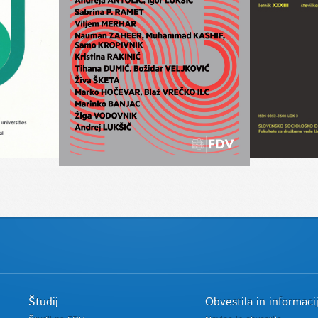
Študij
Obvestila in informaci