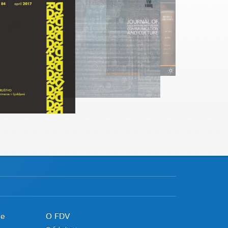
je
O FDV