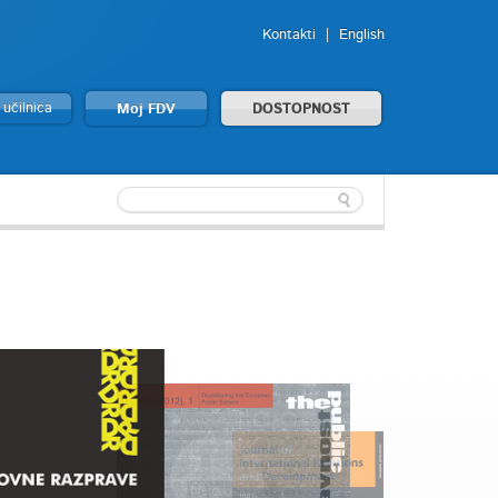
Kontakti
English
 učilnica
Moj FDV
DOSTOPNOST