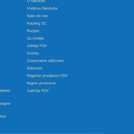
O fakulteti
Vodstvo fakultete
Kako do nas
Katalog IJZ
Razpisi
Za medije
Jubileji FDV
Vizitka
Znanstvena odličnost
Kakovost
Register predpisov FDV
a
Najem prostorov
sebnim
Galerija FDV
zaupne
ačev