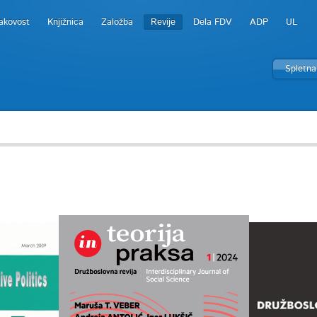
akovost
Knjižnica
Založba
Revije
Dela FDV
ADP
UL
Spletna