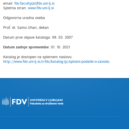
email:
fdv.faculty(at)fdv.uni-lj.si
Spletna stran:
www.fdv.uni-lj.si
Odgovorna uradna oseba
Prof. dr. Samo Uhan, dekan
Datum prve objave kataloga: 09. 03. 2007
Datum zadnje spremembe
: 01. 10. 2021
Katalog je dostopen na spletnem naslovu:
http://www.fdv.uni-lj.si/o-fdv/katalog-ijz/splosni-podatki-o-zavodu