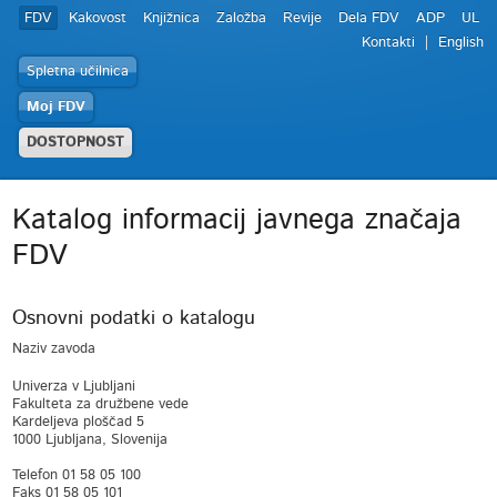
FDV
Kakovost
Knjižnica
Založba
Revije
Dela FDV
ADP
UL
Kontakti
English
Spletna učilnica
Moj FDV
DOSTOPNOST
Katalog informacij javnega značaja
FDV
Osnovni podatki o katalogu
Naziv zavoda
Univerza v Ljubljani
Fakulteta za družbene vede
Kardeljeva ploščad 5
1000 Ljubljana, Slovenija
Telefon 01 58 05 100
Faks 01 58 05 101