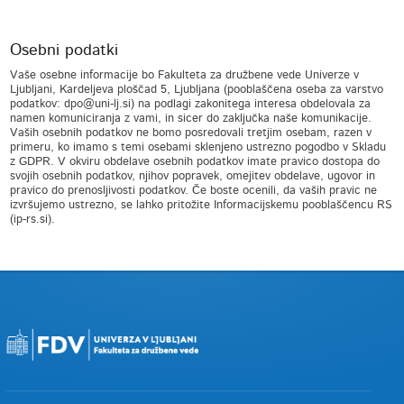
Osebni podatki
Vaše osebne informacije bo Fakulteta za družbene vede Univerze v
Ljubljani, Kardeljeva ploščad 5, Ljubljana (pooblaščena oseba za varstvo
podatkov: dpo@uni-lj.si) na podlagi zakonitega interesa obdelovala za
namen komuniciranja z vami, in sicer do zaključka naše komunikacije.
Vaših osebnih podatkov ne bomo posredovali tretjim osebam, razen v
primeru, ko imamo s temi osebami sklenjeno ustrezno pogodbo v Skladu
z GDPR. V okviru obdelave osebnih podatkov imate pravico dostopa do
svojih osebnih podatkov, njihov popravek, omejitev obdelave, ugovor in
pravico do prenosljivosti podatkov. Če boste ocenili, da vaših pravic ne
izvršujemo ustrezno, se lahko pritožite Informacijskemu pooblaščencu RS
(ip-rs.si).