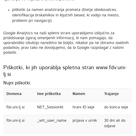
piškotki za namen analiziranja prometa (štetje obiskovalcev,
identifikacija brskalnikov in ključnih besed, ki vodijo na mesto,
problemi pri navigaciji).
Google Analytics na naši spletni strani uporabljamo izključno za
pridobivanje zgoraj omenjenih informacij, ki nam pomagajo, da
uporabniško izkušnjo naredimo še boljšo, nikakor pa ne zbiramo osebnih
podatkov, prav tako ne dovoljujemo, da bi Google razpolagal z našimi
podatki.
Piškotki, ki jih uporablja spletna stran www.fdv.uni-
lj.si
Nujni piškotki:
Domena
Ime piškotka
Namen
Trajanje
fdv.uni-lj.si
NET_SessionId
hrani ID seje
do konca seje
fdv.uni-lj.si
_wtt_user_name
prijava v urnik
30 dni ali do
odjave