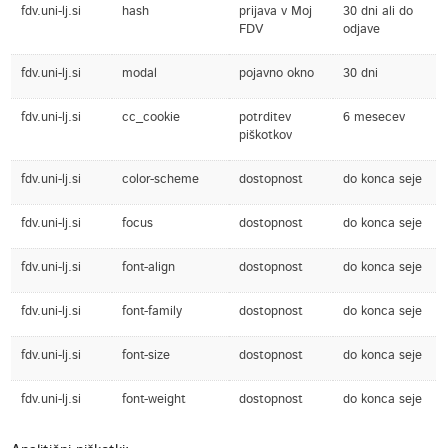
fdv.uni-lj.si
hash
prijava v Moj
30 dni ali do
FDV
odjave
fdv.uni-lj.si
modal
pojavno okno
30 dni
fdv.uni-lj.si
cc_cookie
potrditev
6 mesecev
piškotkov
fdv.uni-lj.si
color-scheme
dostopnost
do konca seje
fdv.uni-lj.si
focus
dostopnost
do konca seje
fdv.uni-lj.si
font-align
dostopnost
do konca seje
fdv.uni-lj.si
font-family
dostopnost
do konca seje
fdv.uni-lj.si
font-size
dostopnost
do konca seje
fdv.uni-lj.si
font-weight
dostopnost
do konca seje