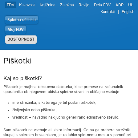
FDV
Kakovost
Knjižnica
Založba
Revije
Dela FDV
ADP
UL
Kontakti
English
Spletna učilnica
Moj FDV
DOSTOPNOST
Piškotki
Kaj so piškotki?
Piškotek je majhna tekstovna datoteka, ki se prenese na računalnik
uporabnika ob njegovem obisku spletne strani in običajno vsebuje:
ime strežnika, s katerega je bil poslan piškotek,
življenjsko dobo piškotka,
vrednost – navadno naključno generirano edinstveno število.
Sam piškotek ne vsebuje ali zbira informacij. Če pa ga prebere strežnik
skupaj s spletnim brskalnikom, je to lahko spletnemu mestu v pomoč pri