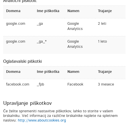
Analitični piškotki:
Domena
Ime piškotka
Namen
Trajanje
google.com
_ga
Google
2 leti
Analytics
google.com
_ga_*
Google
1 leto
Analytics
Oglaševalski piškotki
Domena
Ime piškotka
Namen
Trajanje
facebook.com
_fpb
Facebook
3 mesece
Upravljanje piškotkov
Če želite spremeniti nastavitve piškotkov, lahko to storite v vašem
brskalniku. Več informacij za različne brskalnike najdete na spletnem
naslovu:
http://www.aboutcookies.org