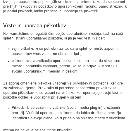
izvajanju uporabniku prijaznejših storitev – na primer tako, da se spomni
prejšnjih nakupov ali podatkov o uporabnikovem računu. Samo strežnik, ki
je poslal piškotek, lahko prebere in uporablja ta piškotek.
Vrste in uporaba piškotkov
Ker vam želimo omogočiti čim boljšo uporabniško izkušnjo, tudi na naši
spletni strani uporabljamo piškotke, ki jih je več vrst in sicer:
sejni piškotki, ki so potrebni za to, da si spletno mesto zapomni
uporabnikov vnos v spletne obrazce, ipd.,
piškotki za avtentikacijo uporabnika, ki so potrebni, da si spletno
mesto uporabnika zapomni, potem, ko se je prijavil v storitev s
svojim uporabniškim imenom in geslom.
Za zgoraj omenjene piškotke vnaprejšnja privolitev ni potrebna, ker gre
za zakonsko izjemo. Prav tako ni potrebno neposredna privolitev za
uporabo piškotkov, ki so vezani na vtičnike, ker uporabljajo svoje lastne
piškotke dokler je uporabnik prijavljen v sistem.
Piškotki, ki so vezani na vtičnike (social media plug-in) družbenih
omrežij. Vtičniki uporabljajo piškotke, da lahko družbena omrežja
identificirajo svoje člane, ko ti pridejo na spletno mesto z vtičnikom.
Izjema pa ne velja za analitične piškotke: