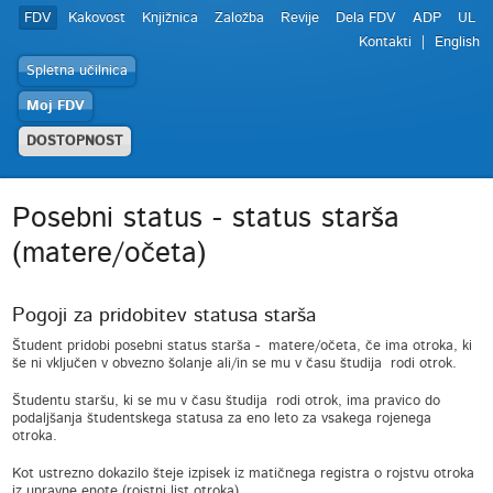
FDV
Kakovost
Knjižnica
Založba
Revije
Dela FDV
ADP
UL
Kontakti
English
Spletna učilnica
Moj FDV
DOSTOPNOST
Posebni status - status starša
(matere/očeta)
Pogoji za pridobitev statusa starša
Študent pridobi posebni status starša - matere/očeta, če ima otroka, ki
še ni vključen v obvezno šolanje ali/in se mu v času študija rodi otrok.
Študentu staršu, ki se mu v času študija rodi otrok, ima pravico do
podaljšanja študentskega statusa za eno leto za vsakega rojenega
otroka.
Kot ustrezno dokazilo šteje izpisek iz matičnega registra o rojstvu otroka
iz upravne enote (rojstni list otroka).