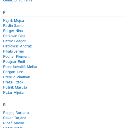
Oblak Črnič Tanja
P
Pajnik Mojca
Pavlin Samo
Perger Nina
Petkovič Blaž
Petrič Gregor
Petrovčič Andraž
Pikalo Jernej
Podnar Klement
Polajnar Emil
Poler Kovačič Melita
Požgan Jure
Prebilič Vladimir
Prezelj Iztok
Pušnik Maruša
Pužar Aljoša
R
Rajgelj Barbara
Rakar Tatjana
Ribać Marko