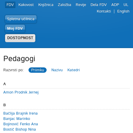
FDV
Kakovost
Knjižnica
Založba
Revije
Dela FDV
ADP
UL
Kontakti
English
Spletna učilnica
Moj FDV
DOSTOPNOST
Pedagogi
Razvrsti po:
Priimku
Nazivu
Katedri
A
Amon Prodnik Jernej
B
Bačlija Brajnik Irena
Banjac Marinko
Bojinović Fenko Ana
Bostič Bishop Nina