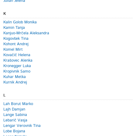
Juvan Jelena
K
Kalin Golob Monika
Kamin Tanja
Kanjuo-Mrčela Aleksandra
Kogovšek Tina
Kohont Andrej
Komel Mirt
Kovačič Helena
Krašovec Alenka
Kronegger Luka
Kropivnik Samo
Kuhar Metka
Kurnik Andrej
L
Lah Borut Marko
Lajh Damjan
Lange Sabina
Lebarič Vasja
Lengar Verovnik Tina
Lobe Bojana