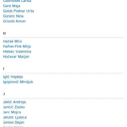
Gabrovšek Larisa
Garb Maja
Golob Podnar Urša
Gorenc Nina
Grizold Anton
H
Haček Miro
Hafner-Fink Mitja
Hlebec Valentina
Hočevar Marjan
I
Iglič Hajdeja
Ignjatović Miroljub
J
Jaklič Andreja
Jančič Zlatko
Jarc Mojca
Jelušič Ljubica
Jontes Dejan