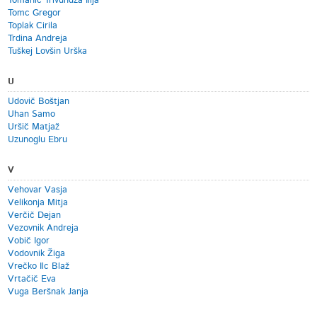
Tomanić Trivundža Ilija
Tomc Gregor
Toplak Cirila
Trdina Andreja
Tuškej Lovšin Urška
U
Udovič Boštjan
Uhan Samo
Uršič Matjaž
Uzunoglu Ebru
V
Vehovar Vasja
Velikonja Mitja
Verčič Dejan
Vezovnik Andreja
Vobič Igor
Vodovnik Žiga
Vrečko Ilc Blaž
Vrtačič Eva
Vuga Beršnak Janja