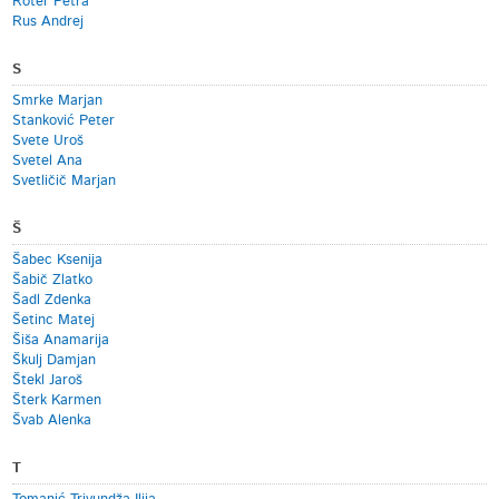
Roter Petra
Rus Andrej
S
Smrke Marjan
Stanković Peter
Svete Uroš
Svetel Ana
Svetličič Marjan
Š
Šabec Ksenija
Šabič Zlatko
Šadl Zdenka
Šetinc Matej
Šiša Anamarija
Škulj Damjan
Štekl Jaroš
Šterk Karmen
Švab Alenka
T