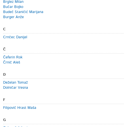
Brglez Milan
Bučar Bojko
Budeč Staničić Marijana
Burger Anže
C
Crnčec Danijel
Č
Čeferin Rok
Črnič Aleš
D
Deželan Tomaž
Dolničar Vesna
F
Filipovič Hrast Maša
G