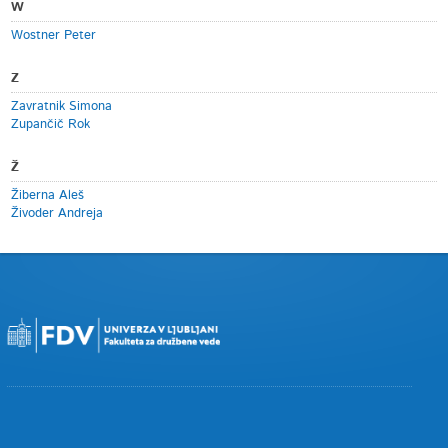
W
Wostner Peter
Z
Zavratnik Simona
Zupančič Rok
Ž
Žiberna Aleš
Živoder Andreja