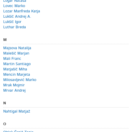
Logar Nataša
Lovec Marko
Lozar Manfreda Katja
Lukšič Andrej A.
Lukšič Igor
Luthar Breda
M
Majsova Natalija
Malešič Marjan
Mali Franc
Martin Santiago
Matjašič Miha
Mencin Marjeta
Milosavljević Marko
Mrak Mojmir
Mrvar Andrej
N
Nahtigal Matjaž
O