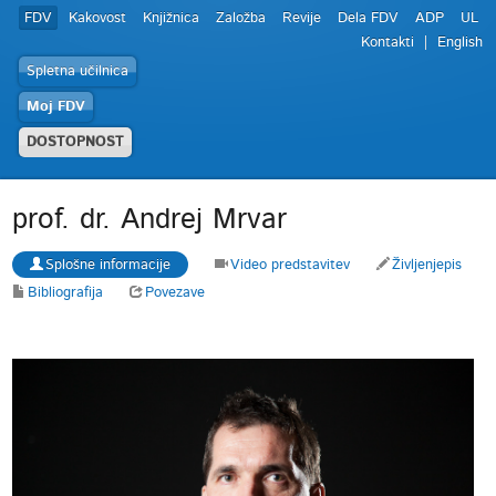
FDV
Kakovost
Knjižnica
Založba
Revije
Dela FDV
ADP
UL
Kontakti
English
Spletna učilnica
Moj FDV
DOSTOPNOST
prof. dr. Andrej Mrvar
Splošne informacije
Video predstavitev
Življenjepis
Bibliografija
Povezave