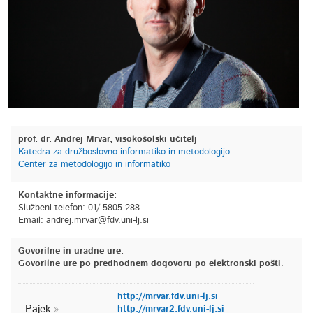
prof. dr. Andrej Mrvar, visokošolski učitelj
Katedra za družboslovno informatiko in metodologijo
Center za metodologijo in informatiko
Kontaktne informacije:
Službeni telefon: 01/ 5805-288
Email:
is.jl-inu.vdf@ravrm.jerdna
Govorilne in uradne ure:
Govorilne ure po predhodnem dogovoru po elektronski pošti
.
http://mrvar.fdv.uni-lj.si
Pajek
http://mrvar2.fdv.uni-lj.si