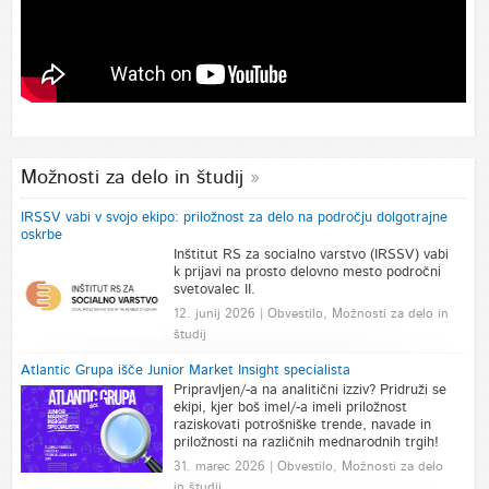
Možnosti za delo in študij
IRSSV vabi v svojo ekipo: priložnost za delo na področju dolgotrajne
oskrbe
Inštitut RS za socialno varstvo (IRSSV) vabi
k prijavi na prosto delovno mesto področni
svetovalec II.
12. junij 2026 | Obvestilo, Možnosti za delo in
študij
Atlantic Grupa išče Junior Market Insight specialista
Pripravljen/-a na analitični izziv? Pridruži se
ekipi, kjer boš imel/-a imeli priložnost
raziskovati potrošniške trende, navade in
priložnosti na različnih mednarodnih trgih!
31. marec 2026 | Obvestilo, Možnosti za delo
in študij