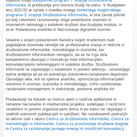
uspešno izvaja
dodiplomski program 1. stopnje Družboslovna
informatika
, ki predstavlja prvi tovrstni študij na svetu. V študijskem
letu 2021/22 je začela z izvedbo novega
dvoletnega magistrskega
programa 2. stopnje Družboslovna informatika
, ki ima zaradi potreb
po bolj celovitem razumevanju vloge podatkovne znanosti in
internetnih tehnologij v sodobnih družbah dva študijska modula, in
sicer Podatkovna analitika in Načrtovanje digitalnih storitev.
Skladno s svojim poslanstvom Katedra svojim študentom nudi
poglobljene teoretske temelje ter profesionalna znanja in veščine iz
družboslovne informatike, metodologije in statistike, kar
družboslovnim informatikom omogoča, da se na trgu dela
kompetentno ukvarjajo z interakcijo med informacijsko-
komunikacijskimi tehnologijami in sodobno družbo. Družboslovni
informatiki se zaposlujejo v zasebnem in javnem sektorju, ustanavljajo
lastna podjetja ali pa se posvečajo znanstveno-raziskovalni dejavnosti.
Opravljajo dela, kot so spletna analitika, optimizacija informacijskih
sistemov in storitev, statistika in metodologija, tržno raziskovanje,
raziskovalni management in svetovanje, poslovna analitika itd.
Predavatelji na Katedri so močno vpeti v različne aplikativne in
temeljne nacionalne in mednarodne projekte, sodelujejo z različnimi
zasebnimi in javnimi organizacijami doma in po svetu ter objavljajo v
vodilnih svetovnih publikacijah in založbah. Na raziskovalnih področjih
so aktivni tudi v okviru
Centra za družboslovno informatiko
,
Centra za
metodologijo in informatiko
,
Centra za proučevanje družbene blaginje
in
Centra za raziskovanje javnega mnenja in množičnih komunikacij.