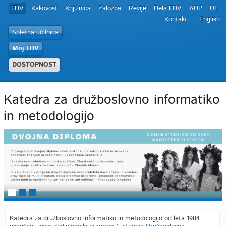
FDV
Kakovost
Knjižnica
Založba
Revije
Dela FDV
ADP
UL
Kontakti
English
Spletna učilnica
Moj FDV
DOSTOPNOST
Katedra za družboslovno informatiko
in metodologijo
Katedra za družboslovno informatiko in metodologijo od leta 1984