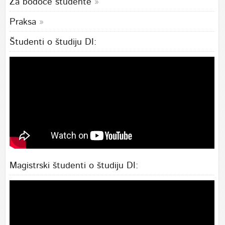
Za bodoče študente
Praksa
Študenti o študiju DI:
Magistrski študenti o študiju DI: