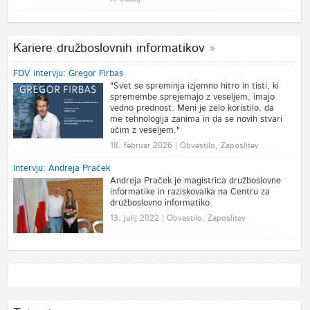
Kariere družboslovnih informatikov
FDV intervju: Gregor Firbas
"Svet se spreminja izjemno hitro in tisti, ki
spremembe sprejemajo z veseljem, imajo
vedno prednost. Meni je zelo koristilo, da
me tehnologija zanima in da se novih stvari
učim z veseljem."
18. februar 2026 | Obvestilo, Zaposlitev
Intervju: Andreja Praček
Andreja Praček je magistrica družboslovne
informatike in raziskovalka na Centru za
družboslovno informatiko.
13. julij 2022 | Obvestilo, Zaposlitev