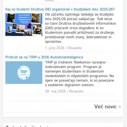
Kaj so študenti Društva DID organizirali v študijskem letu 2025/26?
Ob začetku izpitnega obdobja se študijsko
leto 2025/26 počasi zaključuje. Tudi letos
so člani Društva družboslovnih informatikov
(DID) pripravili vrsto dogodkov, ki so
študentom ponudili priložnosti za druženje,
pridobivanje novih znanj, dobrodelnost in
sprostitev.
1. junij 2026 | Obvestilo
Pridruži se na TRIP-u 2026 #umetnainteligenca
TRIP je tridnevni Telekomov razvojno-
izobraževalni program. Program je
namenjen študentkam in študentom
visokošolskih in višješolskih programov. Na
njem se posvečajo temam, ki so povezane
s sodobnim digitalnim svetom.
28. maj 2026 | Obvestilo
Več novic