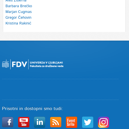
Aleš Žiberna
Barbara Brečko
Marjan Cugmas
Gregor Čehovin
Kristina Rakinić
Prisotni in dostopni smo tudi: