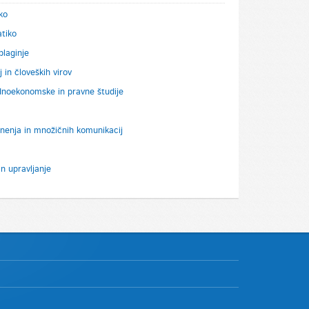
ko
atiko
laginje
 in človeških virov
noekonomske in pravne študije
nenja in množičnih komunikacij
in upravljanje