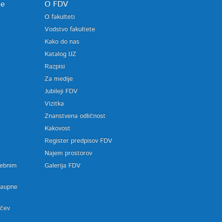
je
O FDV
O fakulteti
Vodstvo fakultete
Kako do nas
Katalog IJZ
Razpisi
Za medije
Jubileji FDV
Vizitka
Znanstvena odličnost
Kakovost
Register predpisov FDV
a
Najem prostorov
sebnim
Galerija FDV
zaupne
ačev