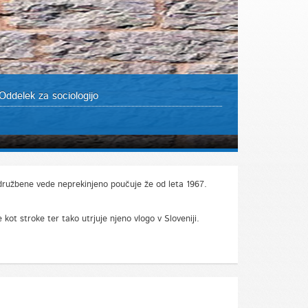
Oddelek za sociologijo
a družbene vede neprekinjeno poučuje že od leta 1967.
kot stroke ter tako utrjuje njeno vlogo v Sloveniji.