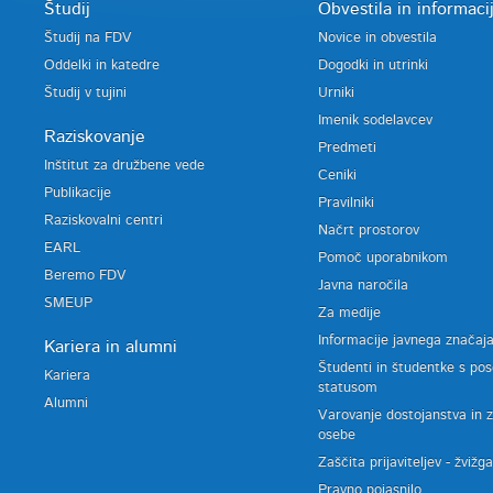
Študij
Obvestila in informaci
Študij na FDV
Novice in obvestila
Oddelki in katedre
Dogodki in utrinki
Študij v tujini
Urniki
Imenik sodelavcev
Raziskovanje
Predmeti
Inštitut za družbene vede
Ceniki
Publikacije
Pravilniki
Raziskovalni centri
Načrt prostorov
EARL
Pomoč uporabnikom
Beremo FDV
Javna naročila
SMEUP
Za medije
Informacije javnega značaj
Kariera in alumni
Študenti in študentke s po
Kariera
statusom
Alumni
Varovanje dostojanstva in 
osebe
Zaščita prijaviteljev - žvižg
Pravno pojasnilo