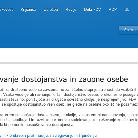
akovost
Knjižnica
Založba
Revije
Dela FDV
ADP
UL
Spletna
vanje dostojanstva in zaupne osebe
eti za družbene vede se zavzemamo za ničelno stopnjo strpnosti do vsakršnih o
a. Vsako vedenje ali ravnanje, ki žali dostojanstvo osebe, prekomerno posega v
zastraševalno, ponižujoče ali drugače sovražno okolje, je nesprejemljivo. FDV
 se spoštuje dostojanstvo vseh oseb, ne glede na osebne okoliščine posamezn
 katerem se spoštuje dostojanstvo, je okolje, v katerem ni nadlegovanja, spolneg
lžni spodbujati in razvijati partnersko sodelovanje ter reševanje konfliktov in 
, ki bi pomenile nespoštovanje dostojanstva.
vilnik o ukrepih proti nasilju, nadlegovanju in trpinčenju