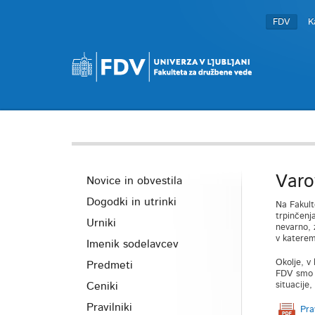
FDV
K
Varo
Novice in obvestila
Dogodki in utrinki
Na Fakult
trpinčenj
Urniki
nevarno, 
v katerem
Imenik sodelavcev
Okolje, v
Predmeti
FDV smo do
Ceniki
situacije
Pravilniki
Pra