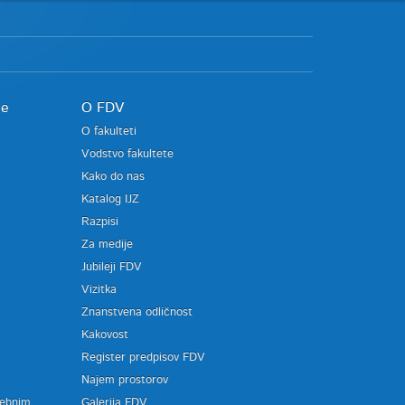
je
O FDV
O fakulteti
Vodstvo fakultete
Kako do nas
Katalog IJZ
Razpisi
Za medije
Jubileji FDV
Vizitka
Znanstvena odličnost
Kakovost
Register predpisov FDV
a
Najem prostorov
sebnim
Galerija FDV