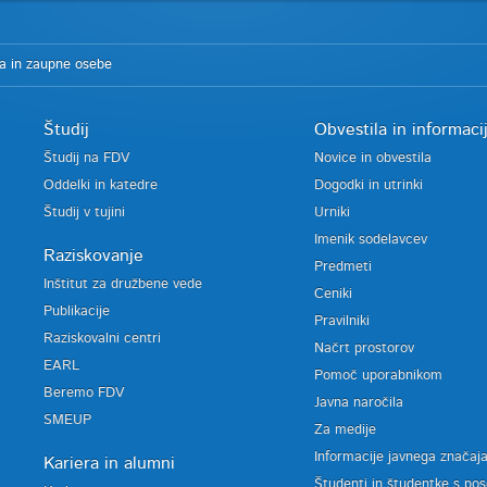
a in zaupne osebe
Študij
Obvestila in informaci
Študij na FDV
Novice in obvestila
Oddelki in katedre
Dogodki in utrinki
Študij v tujini
Urniki
Imenik sodelavcev
Raziskovanje
Predmeti
Inštitut za družbene vede
Ceniki
Publikacije
Pravilniki
Raziskovalni centri
Načrt prostorov
EARL
Pomoč uporabnikom
Beremo FDV
Javna naročila
SMEUP
Za medije
Informacije javnega značaj
Kariera in alumni
Študenti in študentke s po