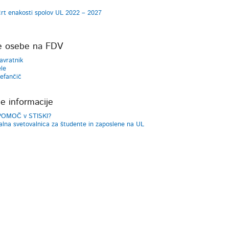
rt enakosti spolov UL 2022 – 2027
e osebe na FDV
avratnik
ele
efančič
e informacije
POMOČ v STISKI?
alna svetovalnica za študente in zaposlene na UL