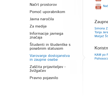
Načrt prostorov
Nač
Pomoč uporabnikom
Javna naročila
Zaupn
Za medije
Simona Z
Tonja Jer
Informacije javnega
Matjaž Št
značaja
Študenti in študentke s
Koristn
posebnim statusom
KAM po 
Varovanje dostojanstva
Psihosoci
in zaupne osebe
Zaščita prijaviteljev -
žvižgačev
Pravno pojasnilo