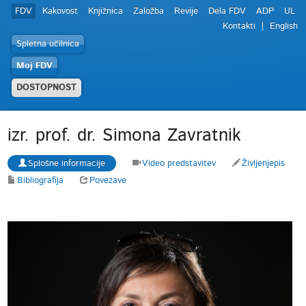
FDV
Kakovost
Knjižnica
Založba
Revije
Dela FDV
ADP
UL
Kontakti
English
Spletna učilnica
Moj FDV
DOSTOPNOST
izr. prof. dr. Simona Zavratnik
Splošne informacije
Video predstavitev
Življenjepis
Bibliografija
Povezave