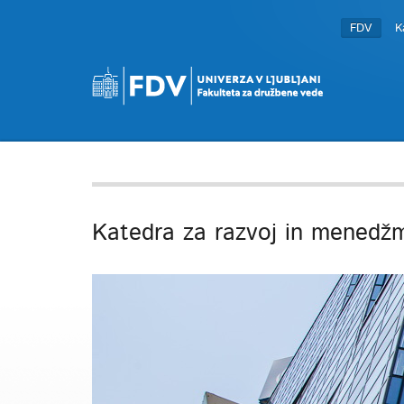
FDV
K
Katedra za razvoj in menedžme