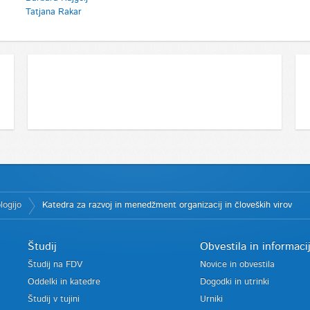
Tatjana Rakar
logijo
Katedra za razvoj in menedžment organizacij in človeških virov
Študij
Obvestila in informaci
Študij na FDV
Novice in obvestila
Oddelki in katedre
Dogodki in utrinki
Študij v tujini
Urniki