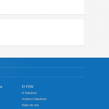
je
O FDV
O fakulteti
Vodstvo fakultete
Kako do nas