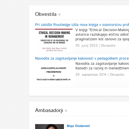
Obvestila
Pri založbi Routledge izšla nova knjiga v soavtorstvu pr
V knjigi "Ethical Decision-Makin
avtorice raziskujejo etično odloč
pragmatizem kot osnovo za spop
30. junij 2023 | Obvestilo
Navodila za zagotavljanje kakovosti v pedagoškem proc
Navodila za zagotavljanje kako
Katedri za razvoj in menedžment 
29. september 2014 | Obvestilo
Ambasadorji
Maja Dizdarevič