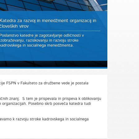
Katedra za razvoj in menedžment organizacij in
človeških virov
Poslanstvo katedre je zagotavljanje odličnosti v
izobraževanju, raziskovanju in razvoju stroke
kadrovskega in socialnega menedžmenta.
acije FSPN v Fakulteto za družbene vede je postala
čnih znanj. S tem je prispevala in prispeva k oblikovanju
ih organizacijah. Posebno skrb posveča katedra tudi
pevamo k razvoju stroke kadrovskega in socialnega