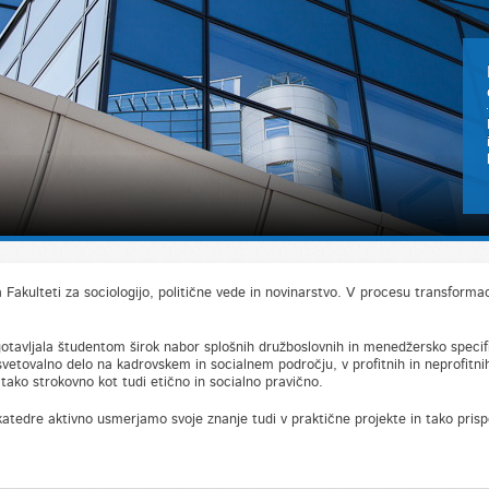
a Fakulteti za sociologijo, politične vede in novinarstvo. V procesu transform
otavljala študentom širok nabor splošnih družboslovnih in menedžersko specifi
svetovalno delo na kadrovskem in socialnem področju, v profitnih in neprofitn
o tako strokovno kot tudi etično in socialno pravično.
tedre aktivno usmerjamo svoje znanje tudi v praktične projekte in tako pris