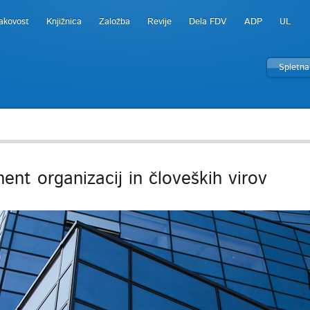
akovost
Knjižnica
Založba
Revije
Dela FDV
ADP
UL
Spletna
nt organizacij in človeških virov