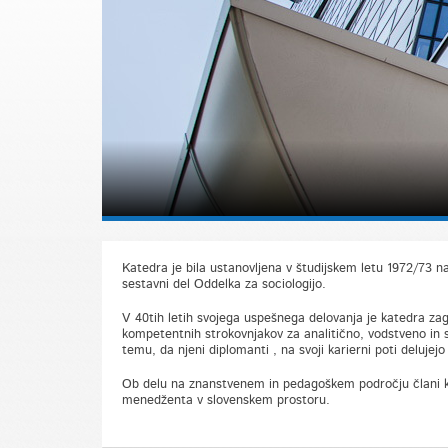
Katedra je bila ustanovljena v študijskem letu 1972/73 n
sestavni del Oddelka za sociologijo.
V 40tih letih svojega uspešnega delovanja je katedra zag
kompetentnih strokovnjakov za analitično, vodstveno in 
temu, da njeni diplomanti , na svoji karierni poti delujej
Ob delu na znanstvenem in pedagoškem področju člani ka
menedženta v slovenskem prostoru.