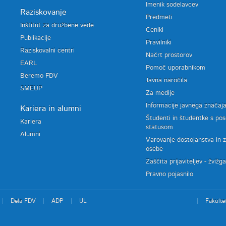
Imenik sodelavcev
Raziskovanje
Predmeti
Inštitut za družbene vede
Ceniki
Publikacije
Pravilniki
Raziskovalni centri
Načrt prostorov
EARL
Pomoč uporabnikom
Beremo FDV
Javna naročila
SMEUP
Za medije
Informacije javnega značaj
Kariera in alumni
Študenti in študentke s po
Kariera
statusom
Alumni
Varovanje dostojanstva in 
osebe
Zaščita prijaviteljev - žvižg
Pravno pojasnilo
Dela FDV
ADP
UL
Fakulte