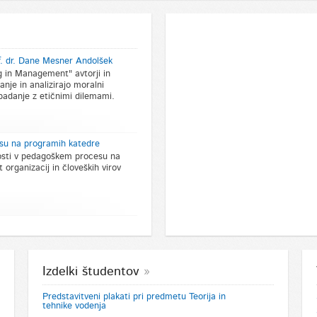
of. dr. Dane Mesner Andolšek
g in Management" avtorji in
anje in analizirajo moralni
adanje z etičnimi dilemami.
esu na programih katedre
vosti v pedagoškem procesu na
organizacij in človeških virov
Izdelki študentov
Predstavitveni plakati pri predmetu Teorija in
tehnike vodenja
mag. Helena Šubelj