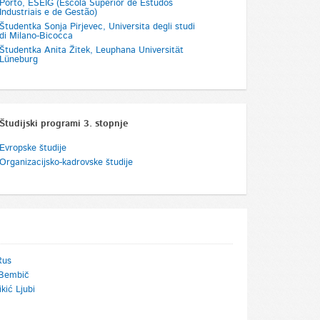
Porto, ESEIG (Escola Superior de Estudos
direktor FinTech podjetja MBILLS
predstojnica oddel
Industriais e de Gestão)
Ljubljani, odgovor
Študentka Sonja Pirjevec, Universita degli studi
kariernih centrov, 
di Milano-Bicocca
obštudijske dejavn
Študentka Anita Žitek, Leuphana Universität
Lüneburg
Študijski programi 3. stopnje
Evropske študije
Organizacijsko-kadrovske študije
Rus
Bembič
kić Ljubi