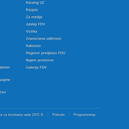
Katalog IJZ
Razpisi
Za medije
Jubileji FDV
Vizitka
Znanstvena odličnost
Kakovost
Register predpisov FDV
a
Najem prostorov
sebnim
Galerija FDV
zaupne
ačev
ta za družbene vede 2012 ©
Piškotki
Programiranje