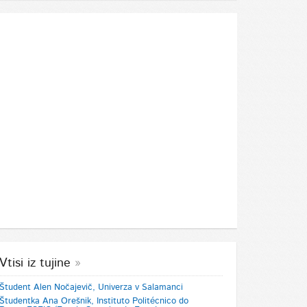
Vtisi iz tujine
Študent Alen Nočajevič, Univerza v Salamanci
mag. Primož Zupan
Maja Dizdarevič
Študentka Ana Orešnik, Instituto Politécnico do