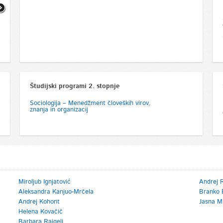
zadolžena za vse naloge kadrovske
funkcije v velikem slovenskem podjetju
Študijski programi 2. stopnje
Sociologija – Menedžment človeških virov,
znanja in organizacij
Miroljub Ignjatović
Andrej 
Aleksandra Kanjuo-Mrčela
Branko 
Andrej Kohont
Jasna Mi
Helena Kovačič
Barbara Rajgelj