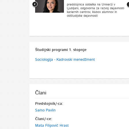
etja MBILLS
predstojnica oddelka na Univerzi v
Ljubljani, odgovorna za razvoj dejavnosti
kariernih centrov, klubov alumnov in
obštudijske dejavnosti
Študijski programi 1. stopnje
Sociologija - Kadrovski menedžment
Člani
Predstojnik/-ca:
Samo Pavlin
Člani/-ce:
Maša Filipovič Hrast