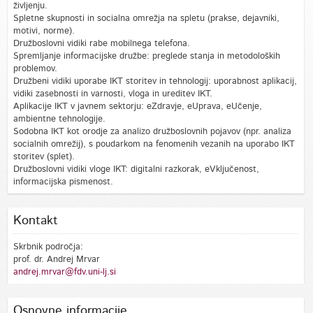
življenju.
Spletne skupnosti in socialna omrežja na spletu (prakse, dejavniki,
motivi, norme).
Družboslovni vidiki rabe mobilnega telefona.
Spremljanje informacijske družbe: preglede stanja in metodoloških
problemov.
Družbeni vidiki uporabe IKT storitev in tehnologij: uporabnost aplikacij,
vidiki zasebnosti in varnosti, vloga in ureditev IKT.
Aplikacije IKT v javnem sektorju: eZdravje, eUprava, eUčenje,
ambientne tehnologije.
Sodobna IKT kot orodje za analizo družboslovnih pojavov (npr. analiza
socialnih omrežij), s poudarkom na fenomenih vezanih na uporabo IKT
storitev (splet).
Družboslovni vidiki vloge IKT: digitalni razkorak, eVključenost,
informacijska pismenost.
Kontakt
Skrbnik področja:
prof. dr. Andrej Mrvar
andrej.mrvar@fdv.uni-lj.si
Osnovne informacije