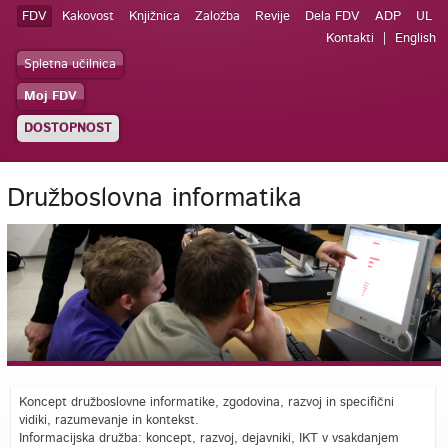
FDV
Kakovost
Knjižnica
Založba
Revije
Dela FDV
ADP
UL
Kontakti
English
Spletna učilnica
Moj FDV
DOSTOPNOST
Družboslovna informatika
Koncept družboslovne informatike, zgodovina, razvoj in specifični
vidiki, razumevanje in kontekst.
Informacijska družba: koncept, razvoj, dejavniki, IKT v vsakdanjem