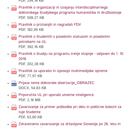
PDF, 254,16 KB
Pravilnik o organizaciji in izvajanju interdisciplinarnega
doktorskega študijskega programa humanistika in družboslovje
PDF, 508,27 KB
Pravilnik o priznanjih in nagradah FDV
PDF, 182,09 KB
Pravilnik o študentih s posebnim statusom in posebnimi
potrebami na UL
PDF, 392,16 KB
Pravilnik o študiju na programu tretje stopnje - veljaven do 1. 10.
2018
PDF, 202,28 KB
Pravilnik za uporabo in izposojo multimedijske opreme
PDF, 77,97 KB
Prijava teme doktorske disertacije_OBRAZEC
DOCX, 54,83 KB
Priporočila UL pri uporabi umetne inteligence
PDF, 2,18 MB
Zavarovanje za primer poškodbe pri delu in poklicne bolezni za
tuje študente
PDF, 63,60 KB
Zdravstveno zavarovanje za državljane Slovenije po 26. letu in