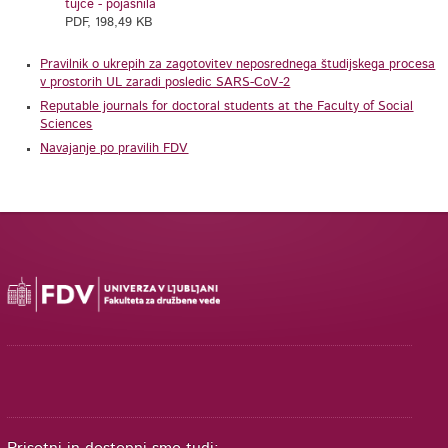
tujce - pojasnila
PDF, 198,49 KB
Pravilnik o ukrepih za zagotovitev neposrednega študijskega procesa
v prostorih UL zaradi posledic SARS-CoV-2
Reputable journals for doctoral students at the Faculty of Social
Sciences
Navajanje po pravilih FDV