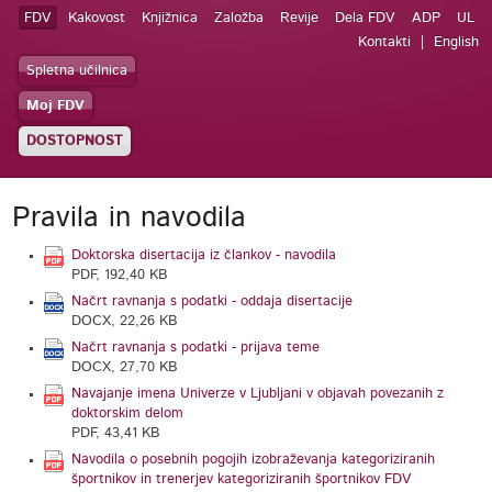
FDV
Kakovost
Knjižnica
Založba
Revije
Dela FDV
ADP
UL
Kontakti
English
Spletna učilnica
Moj FDV
DOSTOPNOST
Pravila in navodila
Doktorska disertacija iz člankov - navodila
PDF, 192,40 KB
Načrt ravnanja s podatki - oddaja disertacije
DOCX, 22,26 KB
Načrt ravnanja s podatki - prijava teme
DOCX, 27,70 KB
Navajanje imena Univerze v Ljubljani v objavah povezanih z
doktorskim delom
PDF, 43,41 KB
Navodila o posebnih pogojih izobraževanja kategoriziranih
športnikov in trenerjev kategoriziranih športnikov FDV