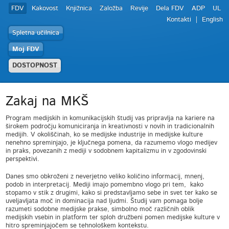
FDV
Kakovost
Knjižnica
Založba
Revije
Dela FDV
ADP
UL
Kontakti
English
Spletna učilnica
Moj FDV
DOSTOPNOST
Zakaj na MKŠ
Program medijskih in komunikacijskih študij vas pripravlja na kariere na
širokem področju komuniciranja in kreativnosti v novih in tradicionalnih
medijih. V okoliščinah, ko se medijske industrije in medijske kulture
nenehno spreminjajo, je ključnega pomena, da razumemo vlogo medijev
in praks, povezanih z mediji v sodobnem kapitalizmu in v zgodovinski
perspektivi.
Danes smo obkroženi z neverjetno veliko količino informacij, mnenj,
podob in interpretacij. Mediji imajo pomembno vlogo pri tem, kako
stopamo v stik z drugimi, kako si predstavljamo sebe in svet ter kako se
uveljavljata moč in dominacija nad ljudmi. Študij vam pomaga bolje
razumeti sodobne medijske prakse, simbolno moč različnih oblik
medijskih vsebin in platform ter sploh družbeni pomen medijske kulture v
hitro spreminjajočem se tehnološkem kontekstu.