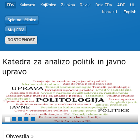
FDV
Kakovost
Knjižnica
Založba
Revije
Dela FDV
ADP
UL
Kontakti
English
Spletna učilnica
Moj FDV
DOSTOPNOST
Katedra za analizo politik in javno
upravo
Obvestila