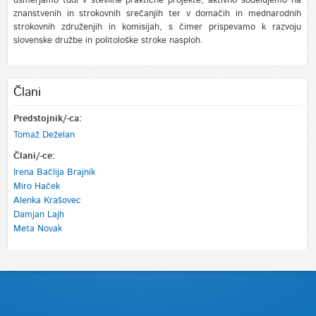
usmerjamo tudi v številne praktične projekte, aktivno sodelujemo na
znanstvenih in strokovnih srečanjih ter v domačih in mednarodnih
strokovnih združenjih in komisijah, s čimer prispevamo k razvoju
slovenske družbe in politološke stroke nasploh.
Člani
Predstojnik/-ca:
Tomaž Deželan
Člani/-ce:
Irena Bačlija Brajnik
Miro Haček
Alenka Krašovec
Damjan Lajh
Meta Novak