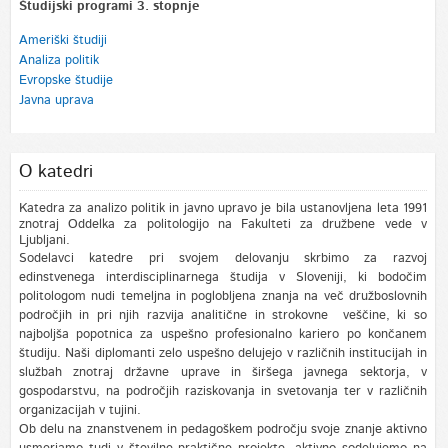
Študijski programi 3. stopnje
Ameriški študiji
Analiza politik
Evropske študije
Javna uprava
O katedri
Katedra za analizo politik in javno upravo je bila ustanovljena leta 1991
znotraj Oddelka za politologijo na Fakulteti za družbene vede v
Ljubljani.
Sodelavci katedre pri svojem delovanju skrbimo za razvoj
edinstvenega interdisciplinarnega študija v Sloveniji, ki bodočim
politologom nudi temeljna in poglobljena znanja na več družboslovnih
področjih in pri njih razvija analitične in strokovne veščine, ki so
najboljša popotnica za uspešno profesionalno kariero po končanem
študiju. Naši diplomanti zelo uspešno delujejo v različnih institucijah in
službah znotraj državne uprave in širšega javnega sektorja, v
gospodarstvu, na področjih raziskovanja in svetovanja ter v različnih
organizacijah v tujini.
Ob delu na znanstvenem in pedagoškem področju svoje znanje aktivno