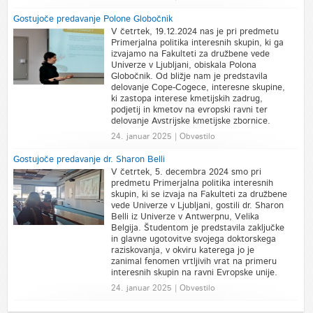
Gostujoče predavanje Polone Globočnik
V četrtek, 19.12.2024 nas je pri predmetu
Primerjalna politika interesnih skupin, ki ga
izvajamo na Fakulteti za družbene vede
Univerze v Ljubljani, obiskala Polona
Globočnik. Od bližje nam je predstavila
delovanje Cope-Cogece, interesne skupine,
ki zastopa interese kmetijskih zadrug,
podjetij in kmetov na evropski ravni ter
delovanje Avstrijske kmetijske zbornice.
24. januar 2025 | Obvestilo
Gostujoče predavanje dr. Sharon Belli
V četrtek, 5. decembra 2024 smo pri
predmetu Primerjalna politika interesnih
skupin, ki se izvaja na Fakulteti za družbene
vede Univerze v Ljubljani, gostili dr. Sharon
Belli iz Univerze v Antwerpnu, Velika
Belgija. Študentom je predstavila zaključke
in glavne ugotovitve svojega doktorskega
raziskovanja, v okviru katerega jo je
zanimal fenomen vrtljivih vrat na primeru
interesnih skupin na ravni Evropske unije.
24. januar 2025 | Obvestilo