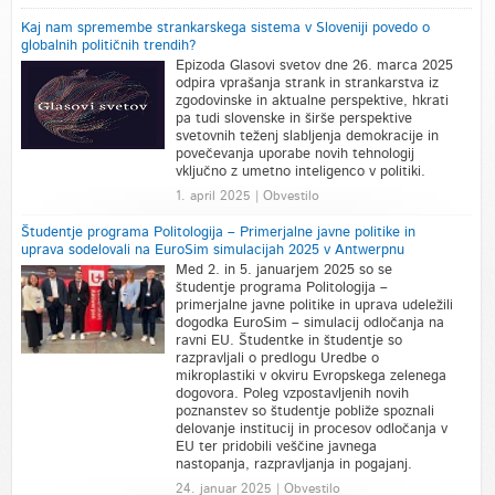
Kaj nam spremembe strankarskega sistema v Sloveniji povedo o
globalnih političnih trendih?
Epizoda Glasovi svetov dne 26. marca 2025
odpira vprašanja strank in strankarstva iz
zgodovinske in aktualne perspektive, hkrati
pa tudi slovenske in širše perspektive
svetovnih teženj slabljenja demokracije in
povečevanja uporabe novih tehnologij
vključno z umetno inteligenco v politiki.
1. april 2025 | Obvestilo
Študentje programa Politologija – Primerjalne javne politike in
uprava sodelovali na EuroSim simulacijah 2025 v Antwerpnu
Med 2. in 5. januarjem 2025 so se
študentje programa Politologija –
primerjalne javne politike in uprava udeležili
dogodka EuroSim – simulacij odločanja na
ravni EU. Študentke in študentje so
razpravljali o predlogu Uredbe o
mikroplastiki v okviru Evropskega zelenega
dogovora. Poleg vzpostavljenih novih
poznanstev so študentje pobliže spoznali
delovanje institucij in procesov odločanja v
EU ter pridobili veščine javnega
nastopanja, razpravljanja in pogajanj.
24. januar 2025 | Obvestilo