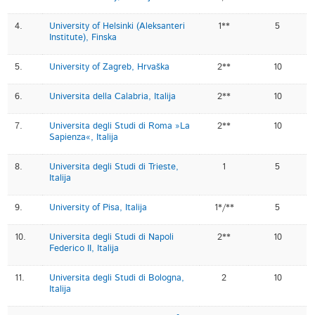
4.
University of Helsinki (Aleksanteri
1**
5
Institute), Finska
5.
University of Zagreb, Hrvaška
2**
10
6.
Universita della Calabria, Italija
2**
10
7.
Universita degli Studi di Roma »La
2**
10
Sapienza«, Italija
8.
Universita degli Studi di Trieste,
1
5
Italija
9.
University of Pisa, Italija
1*/**
5
10.
Universita degli Studi di Napoli
2**
10
Federico II, Italija
11.
Universita degli Studi di Bologna,
2
10
Italija