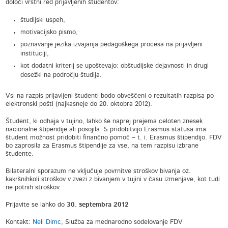
določi vrstni red prijavljenih študentov:
študijski uspeh,
motivacijsko pismo,
poznavanje jezika izvajanja pedagoškega procesa na prijavljeni
instituciji,
kot dodatni kriterij se upoštevajo: obštudijske dejavnosti in drugi
dosežki na področju študija.
Vsi na razpis prijavljeni študenti bodo obveščeni o rezultatih razpisa po
elektronski pošti (najkasneje do 20. oktobra 2012).
Študent, ki odhaja v tujino, lahko še naprej prejema celoten znesek
nacionalne štipendije ali posojila. S pridobitvijo Erasmus statusa ima
študent možnost pridobiti finančno pomoč – t. i. Erasmus štipendijo. FDV
bo zaprosila za Erasmus štipendije za vse, na tem razpisu izbrane
študente.
Bilateralni sporazum ne vključuje povrnitve stroškov bivanja oz.
kakršnihkoli stroškov v zvezi z bivanjem v tujini v času izmenjave, kot tudi
ne potnih stroškov.
Prijavite se lahko do
30. septembra 2012
Kontakt:
Neli Dimc
, Služba za mednarodno sodelovanje FDV