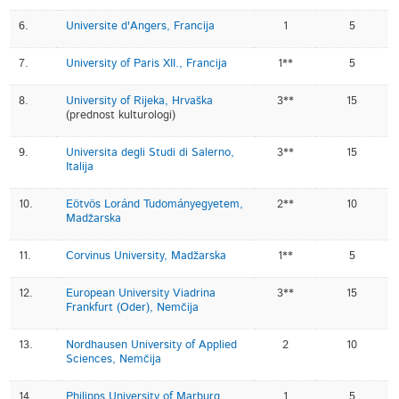
6.
Universite d'Angers, Francija
1
5
7.
University of Paris XII., Francija
1**
5
8.
University of Rijeka, Hrvaška
3**
15
(prednost kulturologi)
9.
Universita degli Studi di Salerno,
3**
15
Italija
10.
Eötvös Loránd Tudományegyetem,
2**
10
Madžarska
11.
Corvinus University, Madžarska
1**
5
12.
European University Viadrina
3**
15
Frankfurt (Oder), Nemčija
13.
Nordhausen University of Applied
2
10
Sciences, Nemčija
14.
Philipps University of Marburg,
1
5