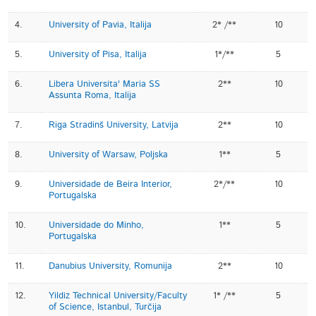
4.
University of Pavia, Italija
2* /**
10
5.
University of Pisa, Italija
1*/**
5
6.
Libera Universita' Maria SS
2**
10
Assunta Roma, Italija
7.
Riga Stradinš University, Latvija
2**
10
8.
University of Warsaw, Poljska
1**
5
9.
Universidade de Beira Interior,
2*/**
10
Portugalska
10.
Universidade do Minho,
1**
5
Portugalska
11.
Danubius University, Romunija
2**
10
12.
Yildiz Technical University/Faculty
1* /**
5
of Science, Istanbul, Turčija