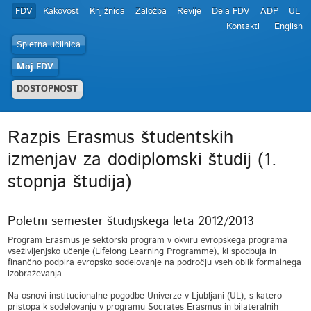
FDV
Kakovost
Knjižnica
Založba
Revije
Dela FDV
ADP
UL
Kontakti
English
Spletna učilnica
Moj FDV
DOSTOPNOST
Razpis Erasmus študentskih
izmenjav za dodiplomski študij (1.
stopnja študija)
Poletni semester študijskega leta 2012/2013
Program Erasmus je sektorski program v okviru evropskega programa
vseživljenjsko učenje (Lifelong Learning Programme), ki spodbuja in
finančno podpira evropsko sodelovanje na področju vseh oblik formalnega
izobraževanja.
Na osnovi institucionalne pogodbe Univerze v Ljubljani (UL), s katero
pristopa k sodelovanju v programu Socrates Erasmus in bilateralnih