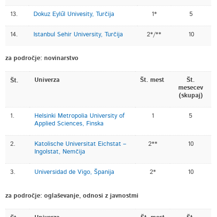
13.
Dokuz Eylűl Univesity, Turčija
1*
5
14.
Istanbul Sehir University, Turčija
2*/**
10
za področje: novinarstvo
Univerza
Št. mest
Št.
Št.
mesecev
(skupaj)
1.
Helsinki Metropolia University of
1
5
Applied Sciences, Finska
2.
Katolische Universitat Eichstat –
2**
10
Ingolstat, Nemčija
3.
Universidad de Vigo, Španija
2*
10
za področje: oglaševanje, odnosi z javnostmi