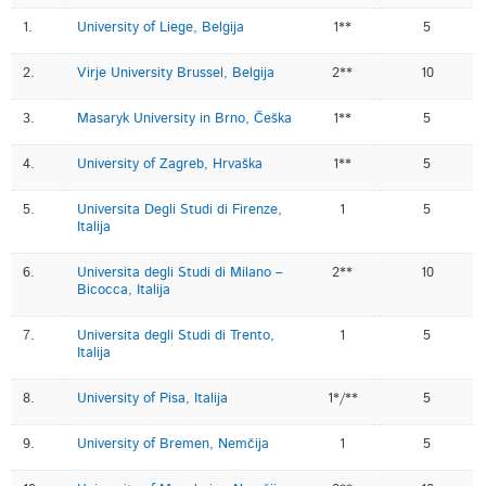
1.
University of Liege, Belgija
1**
5
2.
Virje University Brussel, Belgija
2**
10
3.
Masaryk University in Brno, Češka
1**
5
4.
University of Zagreb, Hrvaška
1**
5
5.
Universita Degli Studi di Firenze,
1
5
Italija
6.
Universita degli Studi di Milano –
2**
10
Bicocca, Italija
7.
Universita degli Studi di Trento,
1
5
Italija
8.
University of Pisa, Italija
1*/**
5
9.
University of Bremen, Nemčija
1
5