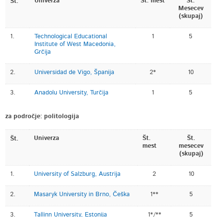
Univerza
Št. mest
Št.
Št.
Mesecev
(skupaj)
1.
Technological Educational
1
5
Institute of West Macedonia,
Grčija
2.
Universidad de Vigo, Španija
2*
10
3.
Anadolu University, Turčija
1
5
za področje: politologija
Univerza
Št.
Št.
Št.
mest
mesecev
(skupaj)
1.
University of Salzburg, Austrija
2
10
2.
Masaryk University in Brno, Češka
1**
5
3.
Tallinn University, Estonija
1*/**
5