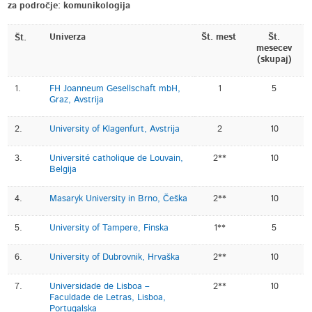
za področje: komunikologija
Univerza
Št. mest
Št.
Št.
mesecev
(skupaj)
1.
FH Joanneum Gesellschaft mbH,
1
5
Graz, Avstrija
2.
University of Klagenfurt, Avstrija
2
10
3.
Université catholique de Louvain,
2**
10
Belgija
4.
Masaryk University in Brno, Češka
2**
10
5.
University of Tampere, Finska
1**
5
6.
University of Dubrovnik, Hrvaška
2**
10
7.
Universidade de Lisboa –
2**
10
Faculdade de Letras, Lisboa,
Portugalska