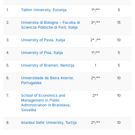
1.
Tallinn University, Estonija
1*/**
5
2.
Universita di Bologna – Facolta di
3*/**
15
Sciencze Politiche di Forli, Italija
3.
University of Pavia, Italija
2* /**
10
4.
University of Pisa, Italija
1*/**
5
5.
University of Bremen, Nemčija
1
5
6.
Universidade de Beira Interior,
2*/**
10
Portugalska
7.
School of Economics and
2**
10
Management in Public
Administration in Bratislava,
Slovaška
8.
Istanbul Sehir University, Turčija
2*/**
10