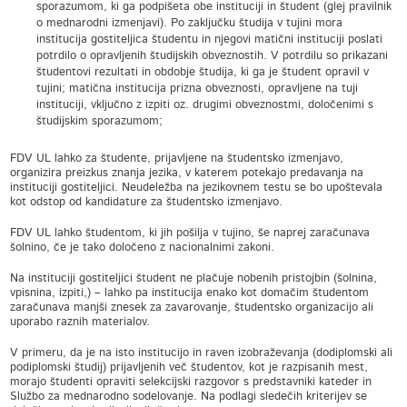
sporazumom, ki ga podpišeta obe instituciji in študent (glej pravilnik
o mednarodni izmenjavi). Po zaključku študija v tujini mora
institucija gostiteljica študentu in njegovi matični instituciji poslati
potrdilo o opravljenih študijskih obveznostih. V potrdilu so prikazani
študentovi rezultati in obdobje študija, ki ga je študent opravil v
tujini; matična institucija prizna obveznosti, opravljene na tuji
instituciji, vključno z izpiti oz. drugimi obveznostmi, določenimi s
študijskim sporazumom;
FDV UL lahko za študente, prijavljene na študentsko izmenjavo,
organizira preizkus znanja jezika, v katerem potekajo predavanja na
instituciji gostiteljici. Neudeležba na jezikovnem testu se bo upoštevala
kot odstop od kandidature za študentsko izmenjavo.
FDV UL lahko študentom, ki jih pošilja v tujino, še naprej zaračunava
šolnino, če je tako določeno z nacionalnimi zakoni.
Na instituciji gostiteljici študent ne plačuje nobenih pristojbin (šolnina,
vpisnina, izpiti,) – lahko pa institucija enako kot domačim študentom
zaračunava manjši znesek za zavarovanje, študentsko organizacijo ali
uporabo raznih materialov.
V primeru, da je na isto institucijo in raven izobraževanja (dodiplomski ali
podiplomski študij) prijavljenih več študentov, kot je razpisanih mest,
morajo študenti opraviti selekcijski razgovor s predstavniki kateder in
Službo za mednarodno sodelovanje. Na podlagi sledečih kriterijev se