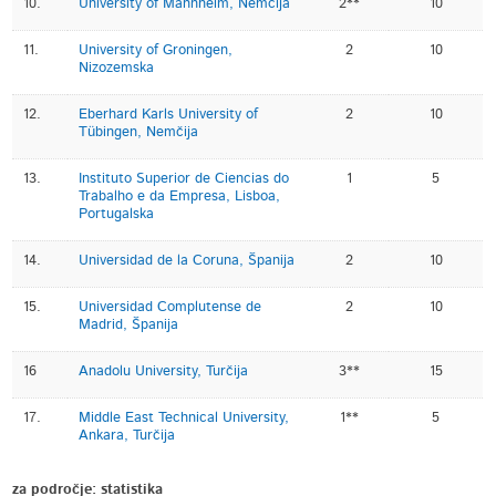
10.
University of Mannheim, Nemčija
2**
10
11.
University of Groningen,
2
10
Nizozemska
12.
Eberhard Karls University of
2
10
Tübingen, Nemčija
13.
Instituto Superior de Ciencias do
1
5
Trabalho e da Empresa, Lisboa,
Portugalska
14.
Universidad de la Coruna, Španija
2
10
15.
Universidad Complutense de
2
10
Madrid, Španija
16
Anadolu University, Turčija
3**
15
17.
Middle East Technical University,
1**
5
Ankara, Turčija
za področje: statistika