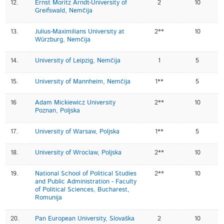
12.
Ernst Moritz Arndt-University of
2
10
Greifswald, Nemčija
13.
Julius-Maximilians University at
2**
10
Würzburg, Nemčija
14.
University of Leipzig, Nemčija
1
5
15.
University of Mannheim, Nemčija
1**
5
16
Adam Mickiewicz University
2**
10
Poznan, Poljska
17.
University of Warsaw, Poljska
1**
5
18.
University of Wroclaw, Poljska
2**
10
19.
National School of Political Studies
2**
10
and Public Administration - Faculty
of Political Sciences, Bucharest,
Romunija
20.
Pan European University, Slovaška
2
10