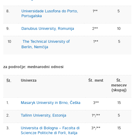
8.
Universidade Lusofona do Porto,
1**
5
Portugalska
9.
Danubius University, Romunija
2**
10
10
The Technical University of
1**
5
Berlin, Nemčija
za področje: mednarodni odnosi
Univerza
Št. mest
Št.
Št.
mesecev
(skupaj)
1.
Masaryk University in Brno, Češka
3**
15
2.
Tallinn University, Estonija
1*/**
5
3.
Universita di Bologna – Facolta di
3*/**
15
Sciencze Politiche di Forli, Italija