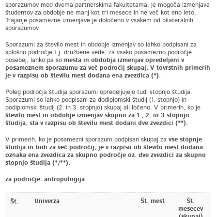
sporazumov med dvema partnerskima fakultetama, je mogoča izmenjava
študentov za obdobje ne manj kot tri mesece in ne več kot eno leto.
Trajanje posamezne izmenjave je določeno v vsakem od bilateralnih
sporazumov.
Sporazumi za število mest in obdobje izmenjav so lahko podpisani za
splošno področje t.j. družbene vede, za vsako posamezno področje
posebej, lahko pa so
mesta in obdobja izmenjav opredeljeni v
posameznem sporazumu za več področij skupaj. V tovrstnih primerih
je v razpisu ob številu mest dodana ena zvezdica (*).
Poleg področja študija sporazumi opredeljujejo tudi stopnjo študija.
Sporazumi so lahko podpisani za dodiplomski študij (1. stopnjo) in
podiplomski študij (2. in 3. stopnjo) skupaj ali ločeno. V
primerih, ko je
število mest in obdobje izmenjav skupno za 1., 2. in 3 stopnjo
študija, sta v razpisu ob številu mest dodani dve zvezdici (**).
V primerih, ko je posamezni sporazum podpisan skupaj za
vse stopnje
študija in tudi za več področij, je v razpisu ob številu mest dodana
oznaka ena zvezdica za skupno področje oz. dve zvezdici za skupno
stopnjo študija (*/**).
za področje: antropologija
Univerza
Št. mest
Št.
Št.
mesecev
(skupaj)