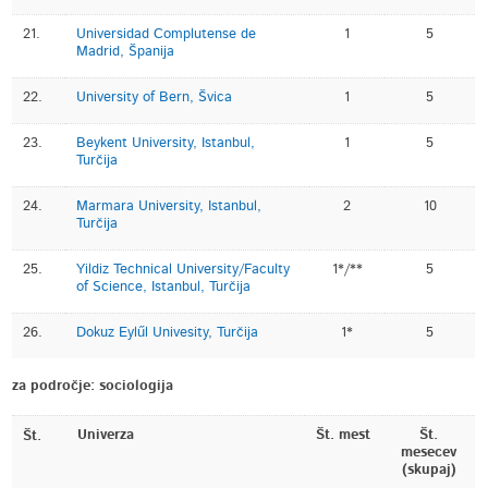
21.
Universidad Complutense de
1
5
Madrid, Španija
22.
University of Bern, Švica
1
5
23.
Beykent University, Istanbul,
1
5
Turčija
24.
Marmara University, Istanbul,
2
10
Turčija
25.
Yildiz Technical University/Faculty
1*/**
5
of Science, Istanbul, Turčija
26.
Dokuz Eylűl Univesity, Turčija
1*
5
za področje: sociologija
Univerza
Št. mest
Št.
Št.
mesecev
(skupaj)