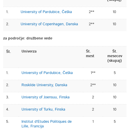
1.
University of Pardubice, Češka
2**
10
2.
University of Copenhagen, Danska
2**
10
za področje: družbene vede
Univerza
Št.
Št.
Št.
mest
mesecev
(skupaj)
1.
University of Pardubice, Češka
1**
5
2.
Roskilde University, Danska
2**
10
3.
University of Joensuu, Finska
2
10
4.
University of Turku, Finska
2
10
5.
Institut d'Etudes Politiques de
1
5
Lille, Francija