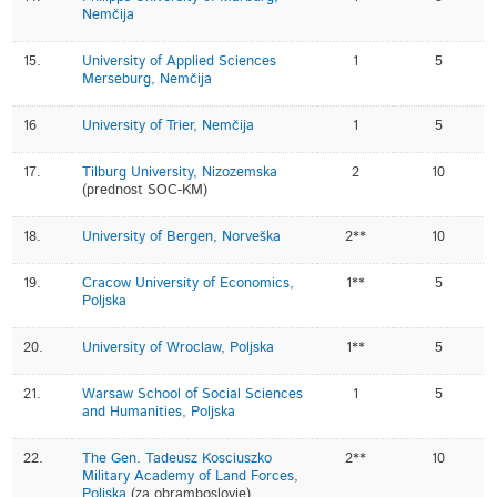
Nemčija
15.
University of Applied Sciences
1
5
Merseburg, Nemčija
16
University of Trier, Nemčija
1
5
17.
Tilburg University, Nizozemska
2
10
(prednost SOC-KM)
18.
University of Bergen, Norveška
2**
10
19.
Cracow University of Economics,
1**
5
Poljska
20.
University of Wroclaw, Poljska
1**
5
21.
Warsaw School of Social Sciences
1
5
and Humanities, Poljska
22.
The Gen. Tadeusz Kosciuszko
2**
10
Military Academy of Land Forces,
Poljska
(za obramboslovje)