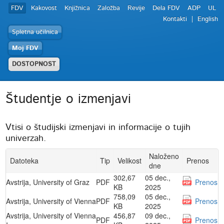
FDV
Kakovost
Knjižnica
Založba
Revije
Dela FDV
ADP
UL
Kontakti
English
Spletna učilnica
Moj FDV
DOSTOPNOST
Študentje o izmenjavi
Vtisi o študijski izmenjavi in informacije o tujih
univerzah.
Naloženo
Datoteka
Tip
Velikost
Prenos
dne
302,67
05 dec.,
Avstrija, University of Graz
PDF
Prenos
KB
2025
758,09
05 dec.,
Avstrija, University of Vienna
PDF
Prenos
KB
2025
Avstrija, University of Vienna
456,87
09 dec.,
PDF
Prenos