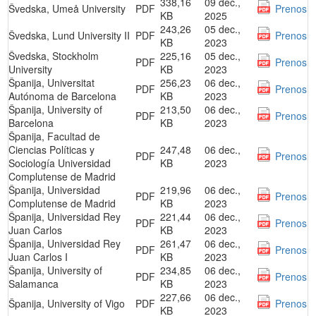
338,16
09 dec.,
Švedska, Umeå University
PDF
Prenos
KB
2025
243,26
05 dec.,
Švedska, Lund University II
PDF
Prenos
KB
2023
Švedska, Stockholm
225,16
05 dec.,
PDF
Prenos
University
KB
2023
Španija, Universitat
256,23
06 dec.,
PDF
Prenos
Autónoma de Barcelona
KB
2023
Španija, University of
213,50
06 dec.,
PDF
Prenos
Barcelona
KB
2023
Španija, Facultad de
Ciencias Políticas y
247,48
06 dec.,
PDF
Prenos
Sociología Universidad
KB
2023
Complutense de Madrid
Španija, Universidad
219,96
06 dec.,
PDF
Prenos
Complutense de Madrid
KB
2023
Španija, Universidad Rey
221,44
06 dec.,
PDF
Prenos
Juan Carlos
KB
2023
Španija, Universidad Rey
261,47
06 dec.,
PDF
Prenos
Juan Carlos I
KB
2023
Španija, University of
234,85
06 dec.,
PDF
Prenos
Salamanca
KB
2023
227,66
06 dec.,
Španija, University of Vigo
PDF
Prenos
KB
2023