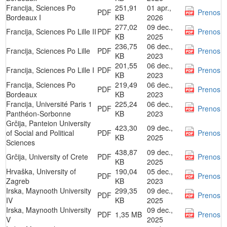
Francija, Sciences Po
251,91
01 apr.,
PDF
Prenos
Bordeaux I
KB
2026
277,02
09 dec.,
Francija, Sciences Po Lille II
PDF
Prenos
KB
2025
236,75
06 dec.,
Francija, Sciences Po Lille
PDF
Prenos
KB
2023
201,55
06 dec.,
Francija, Sciences Po Lille I
PDF
Prenos
KB
2023
Francija, Sciences Po
219,49
06 dec.,
PDF
Prenos
Bordeaux
KB
2023
Francija, Université Paris 1
225,24
06 dec.,
PDF
Prenos
Panthéon-Sorbonne
KB
2023
Grčija, Panteion University
423,30
09 dec.,
of Social and Political
PDF
Prenos
KB
2025
Sciences
438,87
09 dec.,
Grčija, University of Crete
PDF
Prenos
KB
2025
Hrvaška, University of
190,04
05 dec.,
PDF
Prenos
Zagreb
KB
2023
Irska, Maynooth University
299,35
09 dec.,
PDF
Prenos
IV
KB
2025
Irska, Maynooth University
09 dec.,
PDF
1,35 MB
Prenos
V
2025