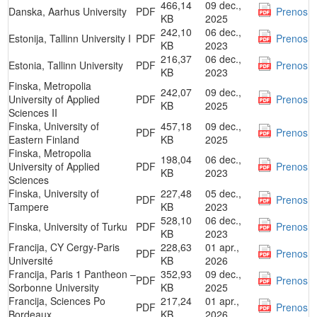
466,14
09 dec.,
Danska, Aarhus University
PDF
Prenos
KB
2025
242,10
06 dec.,
Estonija, Tallinn University I
PDF
Prenos
KB
2023
216,37
06 dec.,
Estonia, Tallinn University
PDF
Prenos
KB
2023
Finska, Metropolia
242,07
09 dec.,
University of Applied
PDF
Prenos
KB
2025
Sciences II
Finska, University of
457,18
09 dec.,
PDF
Prenos
Eastern Finland
KB
2025
Finska, Metropolia
198,04
06 dec.,
University of Applied
PDF
Prenos
KB
2023
Sciences
Finska, University of
227,48
05 dec.,
PDF
Prenos
Tampere
KB
2023
528,10
06 dec.,
Finska, University of Turku
PDF
Prenos
KB
2023
Francija, CY Cergy-Paris
228,63
01 apr.,
PDF
Prenos
Université
KB
2026
Francija, Paris 1 Pantheon –
352,93
09 dec.,
PDF
Prenos
Sorbonne University
KB
2025
Francija, Sciences Po
217,24
01 apr.,
PDF
Prenos
Bordeaux
KB
2026