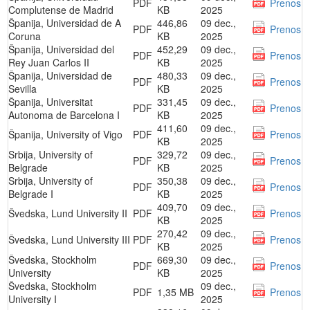
PDF
Prenos
Complutense de Madrid
KB
2025
Španija, Universidad de A
446,86
09 dec.,
PDF
Prenos
Coruna
KB
2025
Španija, Universidad del
452,29
09 dec.,
PDF
Prenos
Rey Juan Carlos II
KB
2025
Španija, Universidad de
480,33
09 dec.,
PDF
Prenos
Sevilla
KB
2025
Španija, Universitat
331,45
09 dec.,
PDF
Prenos
Autonoma de Barcelona I
KB
2025
411,60
09 dec.,
Španija, University of Vigo
PDF
Prenos
KB
2025
Srbija, University of
329,72
09 dec.,
PDF
Prenos
Belgrade
KB
2025
Srbija, University of
350,38
09 dec.,
PDF
Prenos
Belgrade I
KB
2025
409,70
09 dec.,
Švedska, Lund University II
PDF
Prenos
KB
2025
270,42
09 dec.,
Švedska, Lund University III
PDF
Prenos
KB
2025
Švedska, Stockholm
669,30
09 dec.,
PDF
Prenos
University
KB
2025
Švedska, Stockholm
09 dec.,
PDF
1,35 MB
Prenos
University I
2025