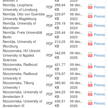
Bremen II
KB
2025
Nemčija, Leuphana
289,94
06 dec.,
PDF
Prenos
University of Lüneburg
KB
2023
Nemčija, Otto von Guericke
229,97
06 dec.,
PDF
Prenos
University Magdeburg
KB
2023
Nemčija, University of
239,19
06 dec.,
PDF
Prenos
Mannheim
KB
2023
Nemčija, Freie Universität
226,44
06 dec.,
PDF
Prenos
Berlin
KB
2023
Nemčija, University of
212,03
06 dec.,
PDF
Prenos
Wurzburg
KB
2023
Nizozemska, HU Utrecht
342,65
09 dec.,
University of Applied
PDF
Prenos
KB
2025
Sciences
Nizozemska, Radboud
421,77
09 dec.,
PDF
Prenos
University I
KB
2025
Nizozemska, Radboud
376,97
09 dec.,
PDF
Prenos
University II
KB
2025
Nizozemska, Tilburg
385,90
09 dec.,
PDF
Prenos
University I
KB
2025
Nizozemska, University of
364,23
09 dec.,
PDF
Prenos
Amsterdam II
KB
2025
Nizozemska, University of
436,51
09 dec.,
PDF
Prenos
Amsterdam III
KB
2025