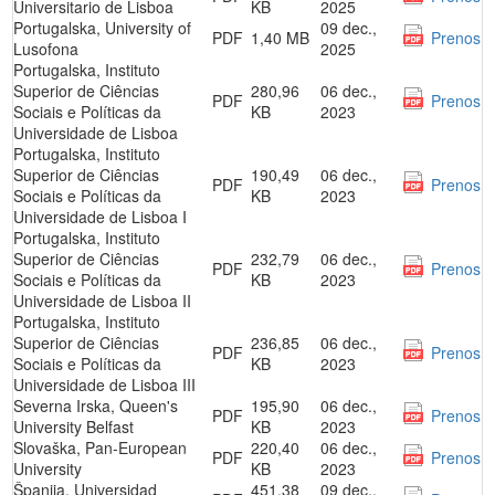
Universitario de Lisboa
KB
2025
Portugalska, University of
09 dec.,
PDF
1,40 MB
Prenos
Lusofona
2025
Portugalska, Instituto
Superior de Ciências
280,96
06 dec.,
PDF
Prenos
Sociais e Políticas da
KB
2023
Universidade de Lisboa
Portugalska, Instituto
Superior de Ciências
190,49
06 dec.,
PDF
Prenos
Sociais e Políticas da
KB
2023
Universidade de Lisboa I
Portugalska, Instituto
Superior de Ciências
232,79
06 dec.,
PDF
Prenos
Sociais e Políticas da
KB
2023
Universidade de Lisboa II
Portugalska, Instituto
Superior de Ciências
236,85
06 dec.,
PDF
Prenos
Sociais e Políticas da
KB
2023
Universidade de Lisboa III
Severna Irska, Queen's
195,90
06 dec.,
PDF
Prenos
University Belfast
KB
2023
Slovaška, Pan-European
220,40
06 dec.,
PDF
Prenos
University
KB
2023
Španija, Universidad
451,38
09 dec.,