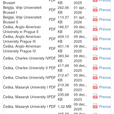
PDF
Prenos
Brussel
KB
2025
Belgija, Vrije Universiteit
262,06
01 apr.,
PDF
Prenos
Brussel I
KB
2026
Belgija, Vrije Universiteit
113,37
01 apr.,
PDF
Prenos
Brussel II
KB
2026
Češka, Anglo-American
186,57
09 dec.,
PDF
Prenos
University in Prague II
KB
2025
Češka, Anglo-American
409,10
09 dec.,
PDF
Prenos
University Prague III
KB
2025
Češka, Anglo-American
401,18
09 dec.,
PDF
Prenos
University Prague IV
KB
2025
383,94
09 dec.,
Češka, Charles University IV
PDF
Prenos
KB
2025
417,49
09 dec.,
Češka, Charles University V
PDF
Prenos
KB
2025
212,47
05 dec.,
Češka, Charles University IV
PDF
Prenos
KB
2023
219,36
05 dec.,
Češka, Masaryk University I
PDF
Prenos
KB
2023
235,68
05 dec.,
Češka, Masaryk University II
PDF
Prenos
KB
2023
09 dec.,
Češka, Masaryk University I
PDF
1,32 MB
Prenos
2025
465,39
09 dec.,