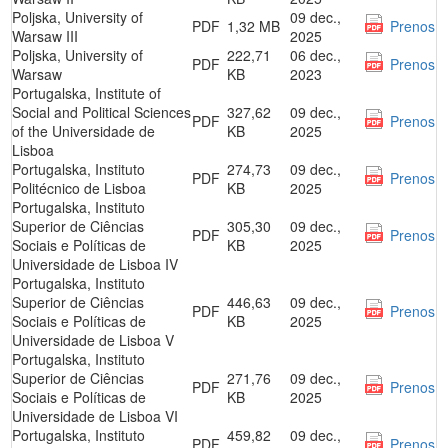
Poljska, University of
09 dec.,
PDF
1,32 MB
Prenos
Warsaw III
2025
Poljska, University of
222,71
06 dec.,
PDF
Prenos
Warsaw
KB
2023
Portugalska, Institute of
Social and Political Sciences
327,62
09 dec.,
PDF
Prenos
of the Universidade de
KB
2025
Lisboa
Portugalska, Instituto
274,73
09 dec.,
PDF
Prenos
Politécnico de Lisboa
KB
2025
Portugalska, Instituto
Superior de Ciências
305,30
09 dec.,
PDF
Prenos
Sociais e Políticas de
KB
2025
Universidade de Lisboa IV
Portugalska, Instituto
Superior de Ciências
446,63
09 dec.,
PDF
Prenos
Sociais e Políticas de
KB
2025
Universidade de Lisboa V
Portugalska, Instituto
Superior de Ciências
271,76
09 dec.,
PDF
Prenos
Sociais e Políticas de
KB
2025
Universidade de Lisboa VI
Portugalska, Instituto
459,82
09 dec.,
PDF
Prenos