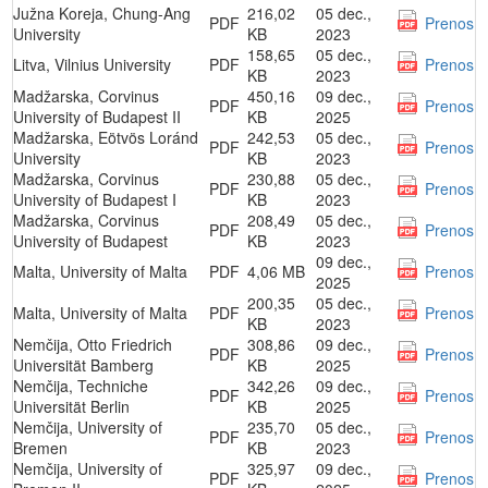
Južna Koreja, Chung-Ang
216,02
05 dec.,
PDF
Prenos
University
KB
2023
158,65
05 dec.,
Litva, Vilnius University
PDF
Prenos
KB
2023
Madžarska, Corvinus
450,16
09 dec.,
PDF
Prenos
University of Budapest II
KB
2025
Madžarska, Eötvös Loránd
242,53
05 dec.,
PDF
Prenos
University
KB
2023
Madžarska, Corvinus
230,88
05 dec.,
PDF
Prenos
University of Budapest I
KB
2023
Madžarska, Corvinus
208,49
05 dec.,
PDF
Prenos
University of Budapest
KB
2023
09 dec.,
Malta, University of Malta
PDF
4,06 MB
Prenos
2025
200,35
05 dec.,
Malta, University of Malta
PDF
Prenos
KB
2023
Nemčija, Otto Friedrich
308,86
09 dec.,
PDF
Prenos
Universität Bamberg
KB
2025
Nemčija, Techniche
342,26
09 dec.,
PDF
Prenos
Universität Berlin
KB
2025
Nemčija, University of
235,70
05 dec.,
PDF
Prenos
Bremen
KB
2023
Nemčija, University of
325,97
09 dec.,
PDF
Prenos