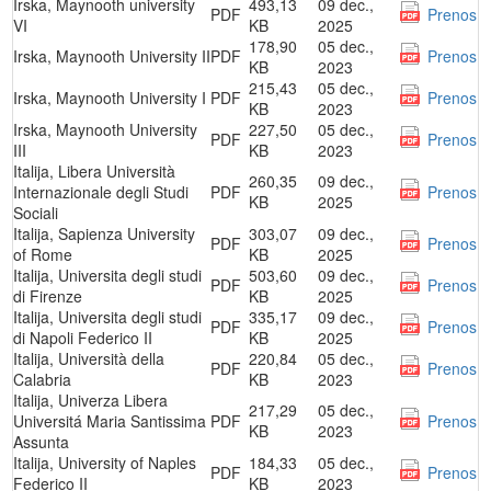
Irska, Maynooth university
493,13
09 dec.,
PDF
Prenos
VI
KB
2025
178,90
05 dec.,
Irska, Maynooth University II
PDF
Prenos
KB
2023
215,43
05 dec.,
Irska, Maynooth University I
PDF
Prenos
KB
2023
Irska, Maynooth University
227,50
05 dec.,
PDF
Prenos
III
KB
2023
Italija, Libera Università
260,35
09 dec.,
Internazionale degli Studi
PDF
Prenos
KB
2025
Sociali
Italija, Sapienza University
303,07
09 dec.,
PDF
Prenos
of Rome
KB
2025
Italija, Universita degli studi
503,60
09 dec.,
PDF
Prenos
di Firenze
KB
2025
Italija, Universita degli studi
335,17
09 dec.,
PDF
Prenos
di Napoli Federico II
KB
2025
Italija, Università della
220,84
05 dec.,
PDF
Prenos
Calabria
KB
2023
Italija, Univerza Libera
217,29
05 dec.,
Universitá Maria Santissima
PDF
Prenos
KB
2023
Assunta
Italija, University of Naples
184,33
05 dec.,
PDF
Prenos
Federico II
KB
2023