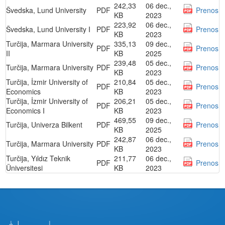
242,33
06 dec.,
Švedska, Lund University
PDF
Prenos
KB
2023
223,92
06 dec.,
Švedska, Lund University I
PDF
Prenos
KB
2023
Turčija, Marmara University
335,13
09 dec.,
PDF
Prenos
II
KB
2025
239,48
05 dec.,
Turčija, Marmara University
PDF
Prenos
KB
2023
Turčija, İzmir University of
210,84
05 dec.,
PDF
Prenos
Economics
KB
2023
Turčija, İzmir University of
206,21
05 dec.,
PDF
Prenos
Economics I
KB
2023
469,55
09 dec.,
Turčija, Univerza Bilkent
PDF
Prenos
KB
2025
242,87
06 dec.,
Turčija, Marmara University
PDF
Prenos
KB
2023
Turčija, Yıldız Teknik
211,77
06 dec.,
PDF
Prenos
Üniversitesi
KB
2023