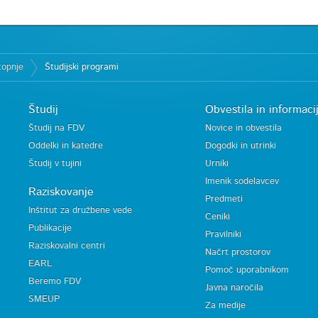
topnje
Študijski programi
Študij
Obvestila in informaci
Študij na FDV
Novice in obvestila
Oddelki in katedre
Dogodki in utrinki
Študij v tujini
Urniki
Imenik sodelavcev
Raziskovanje
Predmeti
Inštitut za družbene vede
Ceniki
Publikacije
Pravilniki
Raziskovalni centri
Načrt prostorov
EARL
Pomoč uporabnikom
Beremo FDV
Javna naročila
SMEUP
Za medije