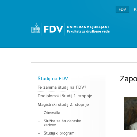
FDV
K
Zapos
Študij na FDV
Te zanima študij na FDV?
Dodiplomski študij 1. stopnje
Magistrski študij 2. stopnje
Obvestila
Služba za študentske
zadeve
Študijski programi