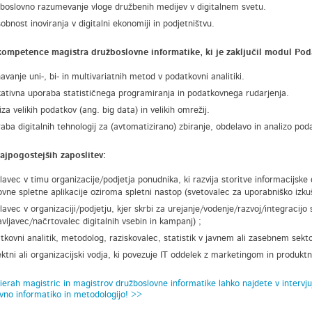
boslovno razumevanje vloge družbenih medijev v digitalnem svetu.
obnost inoviranja v digitalni ekonomiji in podjetništvu.
kompetence magistra družboslovne informatike, ki je zaključil modul Poda
avanje uni-, bi- in multivariatnih metod v podatkovni analitiki.
kativna uporaba statističnega programiranja in podatkovnega rudarjenja.
iza velikih podatkov (ang. big data) in velikih omrežij.
aba digitalnih tehnologij za (avtomatizirano) zbiranje, obdelavo in analizo pod
ajpogostejših zaposlitev:
lavec v timu organizacije/podjetja ponudnika, ki razvija storitve informacijske d
ovne spletne aplikacije oziroma spletni nastop (svetovalec za uporabniško izku
lavec v organizaciji/podjetju, kjer skrbi za urejanje/vodenje/razvoj/integracijo
avljavec/načrtovalec digitalnih vsebin in kampanj) ;
tkovni analitik, metodolog, raziskovalec, statistik v javnem ali zasebnem sekto
ektni ali organizacijski vodja, ki povezuje IT oddelek z marketingom in produk
ierah magistric in magistrov družboslovne informatike lahko najdete v intervjuji
vno informatiko in metodologijo! >>