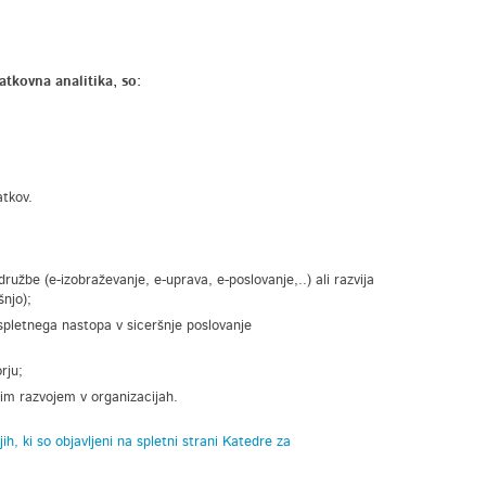
tkovna analitika, so:
atkov.
ružbe (e-izobraževanje, e-uprava, e-poslovanje,..) ali razvija
šnjo);
 spletnega nastopa v siceršnje poslovanje
rju;
tnim razvojem v organizacijah.
h, ki so objavljeni na spletni strani Katedre za