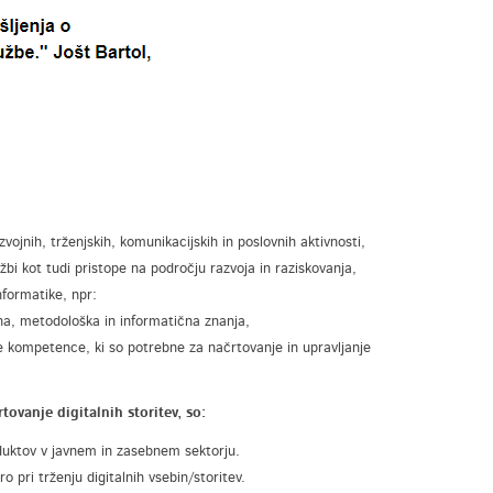
vojnih, trženjskih, komunikacijskih in poslovnih aktivnosti,
bi kot tudi pristope na področju razvoja in raziskovanja,
nformatike, npr:
čna, metodološka in informatična znanja,
ne kompetence, ki so potrebne za načrtovanje in upravljanje
ovanje digitalnih storitev, so:
roduktov v javnem in zasebnem sektorju.
ro pri trženju digitalnih vsebin/storitev.