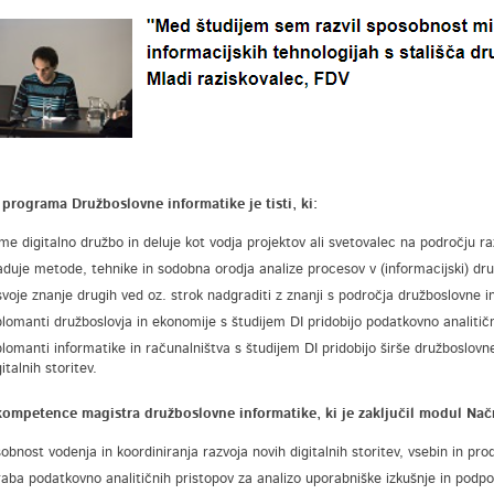
programa Družboslovne informatike je tisti, ki:
me digitalno družbo in deluje kot vodja projektov ali svetovalec na področju raz
aduje metode, tehnike in sodobna orodja analize procesov v (informacijski) druž
 svoje znanje drugih ved oz. strok nadgraditi z znanji s področja družboslovne i
plomanti družboslovja in ekonomije s študijem DI pridobijo podatkovno analiti
plomanti informatike in računalništva s študijem DI pridobijo širše družboslov
gitalnih storitev.
ompetence magistra družboslovne informatike, ki je zaključil modul Načrt
obnost vodenja in koordiniranja razvoja novih digitalnih storitev, vsebin in p
aba podatkovno analitičnih pristopov za analizo uporabniške izkušnje in podpo