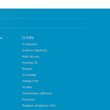
je
O FDV
O fakulteti
Vodstvo fakultete
Kako do nas
Katalog IJZ
Razpisi
Za medije
Jubileji FDV
Vizitka
Znanstvena odličnost
Kakovost
Register predpisov FDV