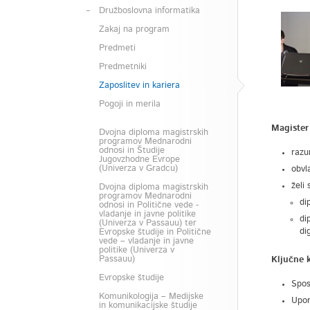
Družboslovna informatika
Zakaj na program
Predmeti
Predmetniki
Zaposlitev in kariera
Pogoji in merila
Magister 
Dvojna diploma magistrskih
programov Mednarodni
odnosi in Študije
razu
Jugovzhodne Evrope
(Univerza v Gradcu)
obvl
želi
Dvojna diploma magistrskih
programov Mednarodni
di
odnosi in Politične vede -
vladanje in javne politike
di
(Univerza v Passauu) ter
di
Evropske študije in Politične
vede – vladanje in javne
politike (Univerza v
Passauu)
Ključne k
Evropske študije
Spos
Komunikologija – Medijske
Upor
in komunikacijske študije