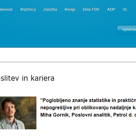
akovost
Knjižnica
Založba
Revije
Dela FDV
ADP
UL
Spletna
litev in kariera