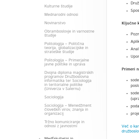
Druž
Kulturne študije
Spos
Mednarodni odnosi
Novinarstvo
Ključne 
Obramboslovje in varnostne
Pozn
študije
Apli
Politologija – Politična
teorija, globalizacijske in
Anal
strateške študije
Upor
Politologija – Primerjalne
javne politike in uprava
Primeri n
Dvojna diploma magistrskih
programov Družboslovna
sode
informatika ter Sociologija
in teritorialne politike
posl
(Univerza v Salernu)
sode
Sociologija
(upr
Sociologija – Menedžment
poda
človeških virov, znanja in
organizacij
proj
Tržno komuniciranje in
odnosi z javnostmi
Več o kar
družboslo
Medfakultetni in