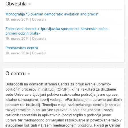
Obvestila
Monografija "Slovenian democratic evolution and praxis"
19. marec 2014 | Obvestila
Znanstveni zbornik »Upravljavska sposobnost slovenskih občin:
primeri dobrih praks«
19. marec 2014 | Obvestila
Predstavitev centra
18. marec 2014 | Obvestila
O centru
Dobrodošli na domačih straneh Centra za proučevanje upravno-
političnih procesov in institucij (CPUPI), ki na Fakulteti za družbene
vede Univerze v Ljubljani pokriva raziskovalna področja javne uprave,
lokalne samouprave, teorij vodenja, eParticipacije in upravno-političnih
odnosov ter institucij. Temeljna vloga raziskovalnega centra je skrb za
razvoj temeljne in aplikativne upravne in politične znanosti, razvoj
različnih teoretskih in aplikativnih (pod)disciplin s področja javne
uprave ter mednarodno primerjalno raziskovanje in povezovanje tako v
evropskem kot tudi v širšem mednarodnem prostoru. Hkrati je Center