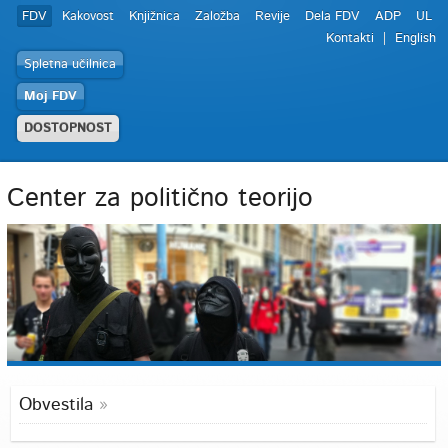
FDV
Kakovost
Knjižnica
Založba
Revije
Dela FDV
ADP
UL
Kontakti
English
Spletna učilnica
Moj FDV
DOSTOPNOST
Center za politično teorijo
Obvestila