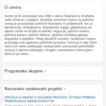
O centru
Center je bil ustanovljen leta 2006 v okviru Fakultete za družbene
vede Univerze v Ljubljani. Osrednja usmeritev Centra za politično
teorijo je proučevanje političnih konceptov in problematik, kot so
demokracija, državljanstvo, državljanska vzgoja, globalizacija ter
njenimi učinki na družbo in politiko, migracije, politični sistemi,
politična kultura, politični diskurzi, globalna družbena gibanja,
biopolitika in podobno. Poleg aktualnih tematik, raziskovalci centra
proučujejo tudi zgodovino političnih procesov, institucij in idej. Člani
centra se redno udeležujejo mednarodnih znanstvenih politoloških
srečanj in aktivno sodelujejo z drugimi znanstvenimi institucijami
doma in po svetu.
Programske skupine
Nacionalni raziskovalni projekti
IZROČILA O NARAVI V ZELENEM PREHODU: ŠTUDIJA PRIMERA
PRIMORSKEGA NARAVOVERSTVA
Vodja projekta na FDV: prof.dr. Cirila Toplak | Trajanje projekta: 1. marec