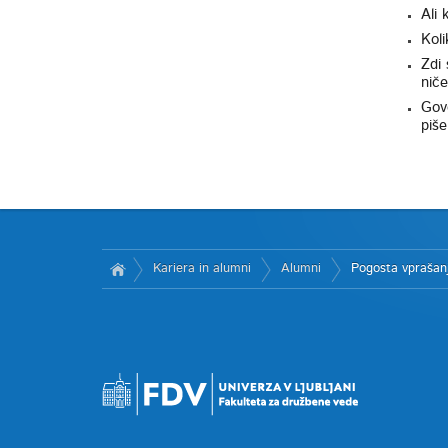
Ali 
Koli
Zdi 
niče
Govo
piše
Kariera in alumni
Alumni
Pogosta vprašan