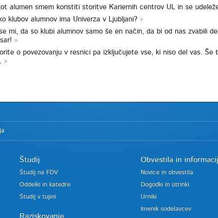
kot alumen smem koristiti storitve Kariernih centrov UL in se udele
ko klubov alumnov ima Univerza v Ljubljani?
se mi, da so klubi alumnov samo še en način, da bi od nas zvabili dena
sar!
rite o povezovanju v resnici pa izključujete vse, ki niso del vas. 
.
ja
Študij
Obvestila in informaci
Študij na FDV
Novice in obvestila
Oddelki in katedre
Dogodki in utrinki
Študij v tujini
Urniki
Imenik sodelavcev
Raziskovanje