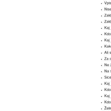
Vpis
Nis
Zakl
Zakl
Kaj
Kdo
Kaj 
Kak
Ali 
Za 
Ne ž
Na s
Sice
Kaj
Kdo
Kaj
Kdo
Želi