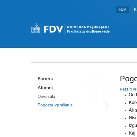
FDV
K
Pogo
Kariera
Alumni
Razširi v
Od 
Obvestila
Kdo
Pogosta vprašanja
Ali 
Nise
Izgu
Kaj