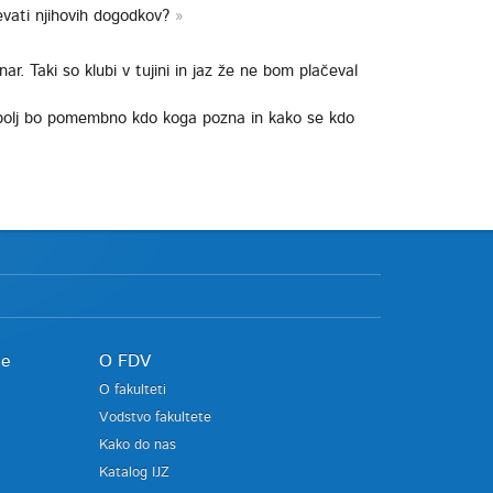
ževati njihovih dogodkov?
r. Taki so klubi v tujini in jaz že ne bom plačeval
Še bolj bo pomembno kdo koga pozna in kako se kdo
je
O FDV
O fakulteti
Vodstvo fakultete
Kako do nas
Katalog IJZ