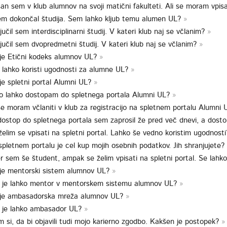
an sem v klub alumnov na svoji matični fakulteti. Ali se moram vpis
em dokončal študija. Sem lahko kljub temu alumen UL?
jučil sem interdisciplinarni študij. V kateri klub naj se včlanim?
jučil sem dvopredmetni študij. V kateri klub naj se včlanim?
 je Etični kodeks alumnov UL?
 lahko koristi ugodnosti za alumne UL?
je spletni portal Alumni UL?
o lahko dostopam do spletnega portala Alumni UL?
se moram včlaniti v klub za registracijo na spletnem portalu Alumni
dostop do spletnega portala sem zaprosil že pred več dnevi, a dost
elim se vpisati na spletni portal. Lahko še vedno koristim ugodnost
pletnem portalu je cel kup mojih osebnih podatkov. Jih shranjujete? K
r sem še študent, ampak se želim vpisati na spletni portal. Se lahk
 je mentorski sistem alumnov UL?
 je lahko mentor v mentorskem sistemu alumnov UL?
 je ambasadorska mreža alumnov UL?
 je lahko ambasador UL?
m si, da bi objavili tudi mojo karierno zgodbo. Kakšen je postopek?