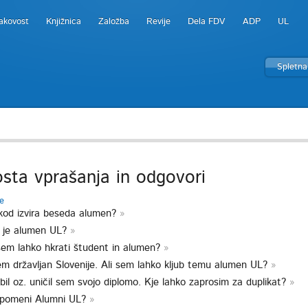
akovost
Knjižnica
Založba
Revije
Dela FDV
ADP
UL
Spletna
sta vprašanja in odgovori
se
kod izvira beseda alumen?
 je alumen UL?
sem lahko hkrati študent in alumen?
m državljan Slovenije. Ali sem lahko kljub temu alumen UL?
bil oz. uničil sem svojo diplomo. Kje lahko zaprosim za duplikat?
 pomeni Alumni UL?