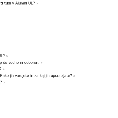
ati tudi v Alumni UL?
 UL?
op še vedno ni odobren.
i?
ako jih varujete in za kaj jih uporabljate?
o?