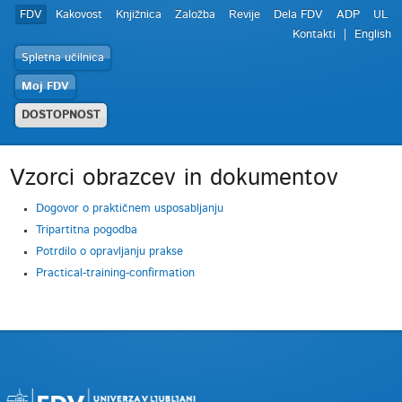
FDV
Kakovost
Knjižnica
Založba
Revije
Dela FDV
ADP
UL
Kontakti
English
Spletna učilnica
Moj FDV
DOSTOPNOST
Vzorci obrazcev in dokumentov
Dogovor o praktičnem usposabljanju
Tripartitna pogodba
Potrdilo o opravljanju prakse
Practical-training-confirmation