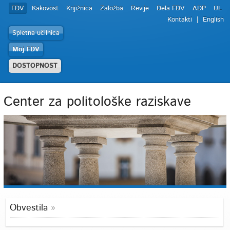
FDV
Kakovost
Knjižnica
Založba
Revije
Dela FDV
ADP
UL
Kontakti
English
Spletna učilnica
Moj FDV
DOSTOPNOST
Center za politološke raziskave
Obvestila