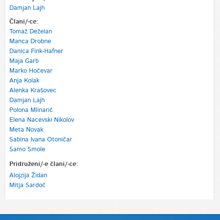
Damjan Lajh
Člani/-ce:
Tomaž Deželan
Manca Drobne
Danica Fink-Hafner
Maja Garb
Marko Hočevar
Anja Kolak
Alenka Krašovec
Damjan Lajh
Polona Mlinarič
Elena Nacevski Nikolov
Meta Novak
Sabina Ivana Otoničar
Samo Smole
Pridruženi/-e člani/-ce:
Alojzija Židan
Mitja Sardoč