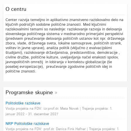
O centru
Center razvija temeljno in aplikativno znanstveno raziskovalno delo na
ključnih področjih sodobne politične znanosti. Med ključnimi
raziskovalnimi temami so naslednje: raziskovanje razvoja in delovanja
slovenskega političnega sistema v mednarodno primerjalni perspektivi
(predvsem preučevanje delovanja političnih ustanov kot npr. državnega
zbora, vlade, državnega sveta, lokalne samouprave, političnih strank,
volitev in javne uprave), analiza politik (vključno z evalvacijskimi
študijami), raziskovanje državljanstva, predstavništva, demokracije ,
civilne družbe, politične kulture, uveljavljanja načel enakosti spolov,
javnopolitičnih omrežij in lobiranja v kontekstu globalizacije (še
posebej evropeizacije), preučevanje zgodovine političnih idej in
politične znanosti.
Programske skupine
Politološke raziskave
Vodja projekta na FDV: izr.prof.dr. Meta Novak | Trajanje projekta: 1.
januar 2022 - 31. december 2027
NRP Politološke raziskave
Vodja projekta na FDV: prof.dr. Danica Fink Hafner | Trajanje projekta: 1.