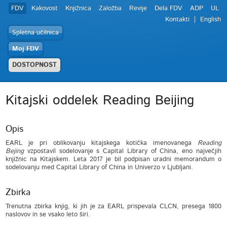
FDV
Kakovost
Knjižnica
Založba
Revije
Dela FDV
ADP
UL
Kontakti
English
Spletna učilnica
Moj FDV
DOSTOPNOST
Kitajski oddelek Reading Beijing
Opis
EARL je pri oblikovanju kitajskega kotička imenovanega
Reading
Bejing
vzpostavil sodelovanje s Capital Library of China, eno največjih
knjižnic na Kitajskem. Leta 2017 je bil podpisan uradni memorandum o
sodelovanju med Capital Library of China in Univerzo v Ljubljani.
Zbirka
Trenutna zbirka knjig, ki jih je za EARL prispevala CLCN, presega 1800
naslovov in se vsako leto širi.