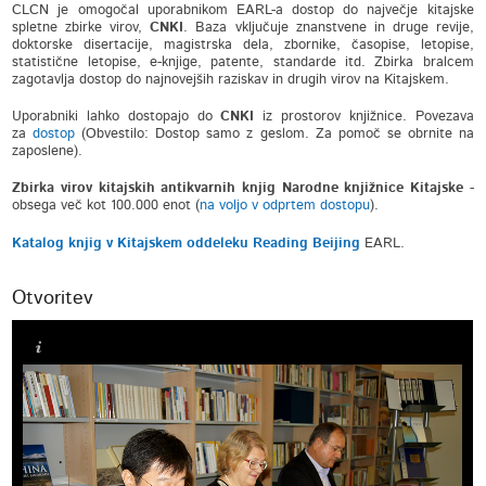
CLCN je omogočal uporabnikom EARL-a dostop do največje kitajske
spletne zbirke virov,
CNKI
. Baza vključuje znanstvene in druge revije,
doktorske disertacije, magistrska dela, zbornike, časopise, letopise,
statistične letopise, e-knjige, patente, standarde itd.
Zbirka bralcem
zagotavlja dostop do najnovejših raziskav in drugih virov na Kitajskem.
Uporabniki lahko dostopajo do
CNKI
iz prostorov knjižnice. Povezava
za
dostop
(Obvestilo: Dostop samo z geslom. Za pomoč se obrnite na
zaposlene).
Zbirka virov kitajskih antikvarnih knjig Narodne knjižnice Kitajske
-
obsega več kot 100.000 enot (
na voljo v odprtem dostopu
).
Katalog knjig v Kitajskem oddeleku Reading Beijing
EARL.
Otvoritev