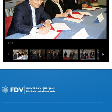
1
/
8