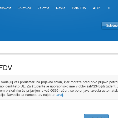
akovost
Knjižnica
Založba
Revije
Dela FDV
ADP
UL
Spletna
 FDV
adaljuj vas preusmeri na prijavno stran, kjer morate pred prvo prijavo potrdit
lno identiteto UL. Za študente je uporabniško ime v obliki (ab12345@student.uni-
em brskalniku že prijavljeni v vaš O365 račun, se bo prijava izvedla avtomatsk
cija. Navodila za namestitev najdete
tukaj
.