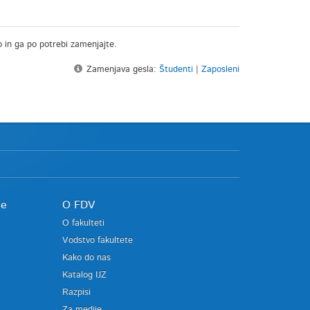
o in ga po potrebi zamenjajte.
Zamenjava gesla:
Študenti
|
Zaposleni
je
O FDV
O fakulteti
Vodstvo fakultete
Kako do nas
Katalog IJZ
Razpisi
Za medije