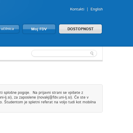
Kontakti
English
 učilnica
Moj FDV
DOSTOPNOST
i splošne pogoje. Na prijavni strani se vpišete z
lj.si), za zaposlene (novakj@fdv.uni-lj.si). Če ste v
o. Študentom je spletni referat na voljo tudi kot mobilna