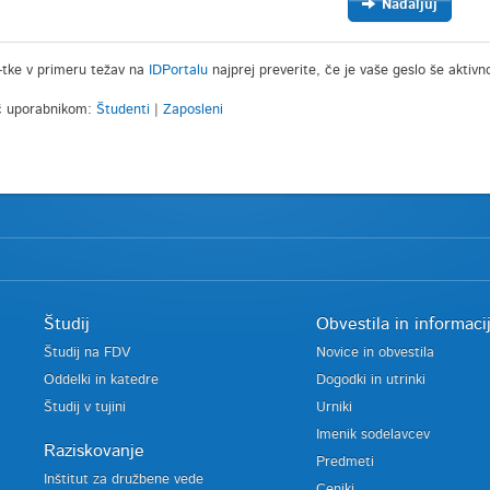
Nadaljuj
-tke v primeru težav na
IDPortalu
najprej preverite, če je vaše geslo še aktivn
 uporabnikom:
Študenti
|
Zaposleni
Študij
Obvestila in informaci
Študij na FDV
Novice in obvestila
Oddelki in katedre
Dogodki in utrinki
Študij v tujini
Urniki
Imenik sodelavcev
Raziskovanje
Predmeti
Inštitut za družbene vede
Ceniki