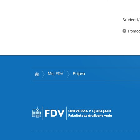
Študenti/
Pomoč
Moj FDV
Prijava