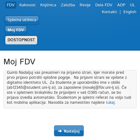
FDV
Kakovost
Knjižnica
Založba
Revije
Dela FDV
ADP
UL
Kontakti
English
Spletna učilnica
Moj FDV
DOSTOPNOST
Moj FDV
Gumb Nadaljuj vas preusmeri na prijavno stran, kjer morate pred
prvo prijavo potrditi splošne pogoje. Na prijavni strani se vpišete z
digitalno identiteto UL. Za študente je uporabniško ime v obliki
(ab12345@student.uni-lj.si), za zaposlene (novakj@fdv.uni-lj.si). Če
ste v spletnem brskalniku že prijavljeni v vaš O365 račun, se bo
prijava izvedla avtomatsko. Študentom je spletni referat na voljo tudi
kot mobilna aplikacija. Navodila za namestitev najdete
tukaj
.
Nadaljuj