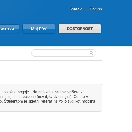
Kontakti
English
 učilnica
Moj FDV
DOSTOPNOST
i splošne pogoje. Na prijavni strani se vpišete z
lj.si), za zaposlene (novakj@fdv.uni-lj.si). Če ste v
o. Študentom je spletni referat na voljo tudi kot mobilna