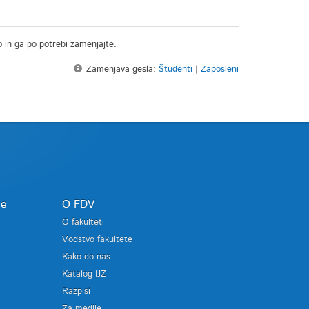
o in ga po potrebi zamenjajte.
Zamenjava gesla:
Študenti
|
Zaposleni
je
O FDV
O fakulteti
Vodstvo fakultete
Kako do nas
Katalog IJZ
Razpisi
Za medije