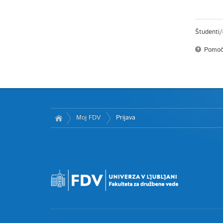
Študenti/
Pomoč
Moj FDV
Prijava