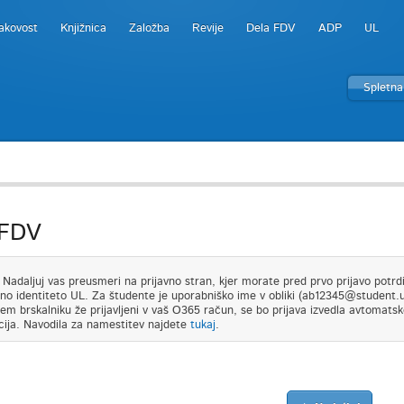
akovost
Knjižnica
Založba
Revije
Dela FDV
ADP
UL
Spletna
 FDV
adaljuj vas preusmeri na prijavno stran, kjer morate pred prvo prijavo potrdit
lno identiteto UL. Za študente je uporabniško ime v obliki (ab12345@student.uni-
em brskalniku že prijavljeni v vaš O365 račun, se bo prijava izvedla avtomatsk
cija. Navodila za namestitev najdete
tukaj
.