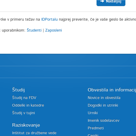
Nadaljuj
-tke v primeru težav na
IDPortalu
najprej preverite, če je vaše geslo še aktivn
 uporabnikom:
Študenti
|
Zaposleni
Študij
Obvestila in informaci
Študij na FDV
Novice in obvestila
Oddelki in katedre
Dogodki in utrinki
Študij v tujini
Urniki
Imenik sodelavcev
Raziskovanje
Predmeti
Inštitut za družbene vede
Ceniki