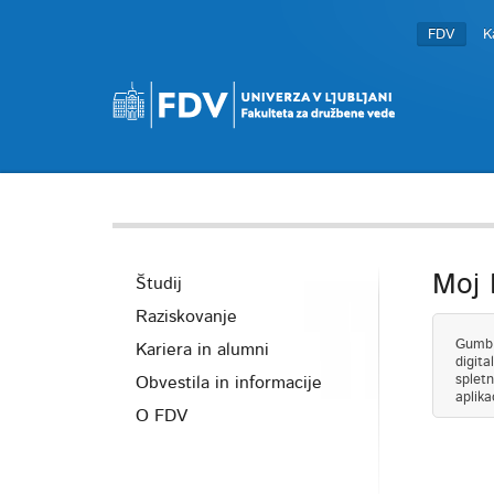
FDV
K
Moj
Študij
Raziskovanje
Gumb N
Kariera in alumni
digita
spletn
Obvestila in informacije
aplika
O FDV