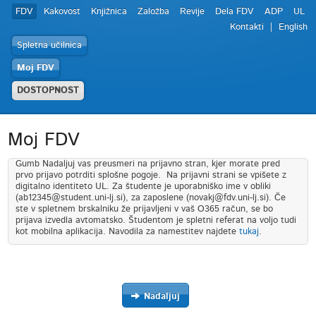
FDV
Kakovost
Knjižnica
Založba
Revije
Dela FDV
ADP
UL
Kontakti
English
Spletna učilnica
Moj FDV
DOSTOPNOST
Moj FDV
Gumb Nadaljuj vas preusmeri na prijavno stran, kjer morate pred
prvo prijavo potrditi splošne pogoje. Na prijavni strani se vpišete z
digitalno identiteto UL. Za študente je uporabniško ime v obliki
(ab12345@student.uni-lj.si), za zaposlene (novakj@fdv.uni-lj.si). Če
ste v spletnem brskalniku že prijavljeni v vaš O365 račun, se bo
prijava izvedla avtomatsko. Študentom je spletni referat na voljo tudi
kot mobilna aplikacija. Navodila za namestitev najdete
tukaj
.
Nadaljuj