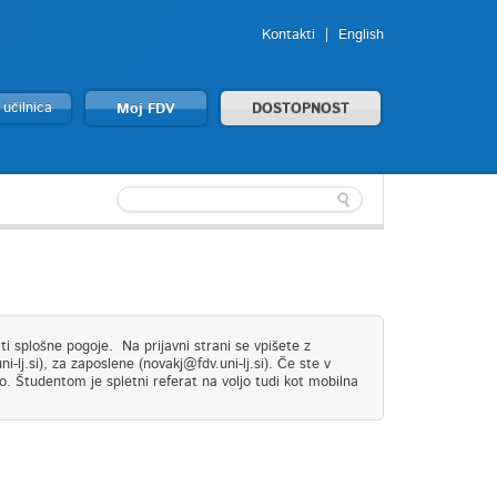
Kontakti
English
 učilnica
Moj FDV
DOSTOPNOST
i splošne pogoje. Na prijavni strani se vpišete z
lj.si), za zaposlene (novakj@fdv.uni-lj.si). Če ste v
o. Študentom je spletni referat na voljo tudi kot mobilna