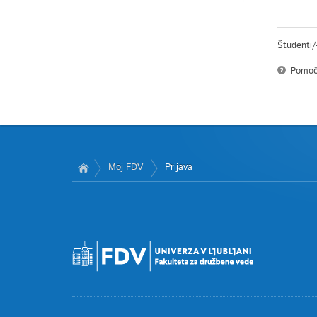
Študenti/
Pomoč
Moj FDV
Prijava