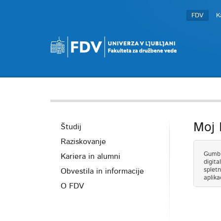
FDV
K
Moj
Študij
Raziskovanje
Gumb N
Kariera in alumni
digita
spletn
Obvestila in informacije
aplika
O FDV