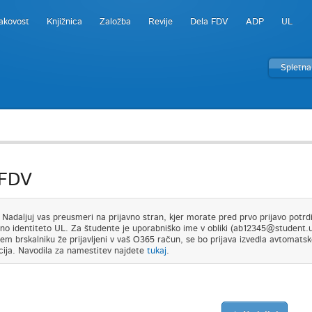
akovost
Knjižnica
Založba
Revije
Dela FDV
ADP
UL
Spletna
 FDV
adaljuj vas preusmeri na prijavno stran, kjer morate pred prvo prijavo potrdit
lno identiteto UL. Za študente je uporabniško ime v obliki (ab12345@student.uni-
em brskalniku že prijavljeni v vaš O365 račun, se bo prijava izvedla avtomatsk
cija. Navodila za namestitev najdete
tukaj
.