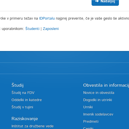
Nadaljuj
-tke v primeru težav na
IDPortalu
najprej preverite, če je vaše geslo še aktivn
 uporabnikom:
Študenti
|
Zaposleni
Študij
Obvestila in informaci
Študij na FDV
Novice in obvestila
Oddelki in katedre
Dogodki in utrinki
Študij v tujini
Urniki
Imenik sodelavcev
Raziskovanje
Predmeti
Inštitut za družbene vede
Ceniki