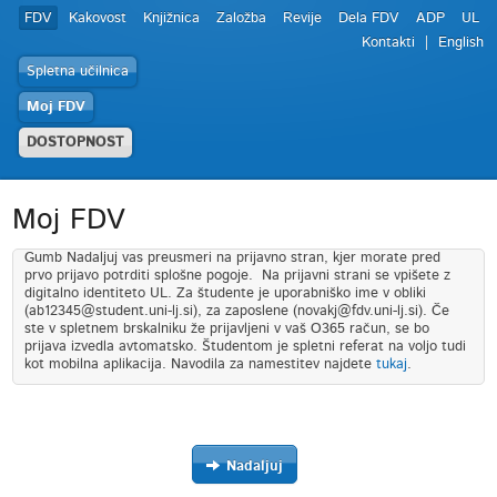
FDV
Kakovost
Knjižnica
Založba
Revije
Dela FDV
ADP
UL
Kontakti
English
Spletna učilnica
Moj FDV
DOSTOPNOST
Moj FDV
Gumb Nadaljuj vas preusmeri na prijavno stran, kjer morate pred
prvo prijavo potrditi splošne pogoje. Na prijavni strani se vpišete z
digitalno identiteto UL. Za študente je uporabniško ime v obliki
(ab12345@student.uni-lj.si), za zaposlene (novakj@fdv.uni-lj.si). Če
ste v spletnem brskalniku že prijavljeni v vaš O365 račun, se bo
prijava izvedla avtomatsko. Študentom je spletni referat na voljo tudi
kot mobilna aplikacija. Navodila za namestitev najdete
tukaj
.
Nadaljuj