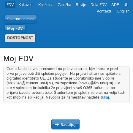
FDV
Kakovost
Knjižnica
Založba
Revije
Dela FDV
ADP
UL
Kontakti
English
Spletna učilnica
Moj FDV
DOSTOPNOST
Moj FDV
Gumb Nadaljuj vas preusmeri na prijavno stran, kjer morate pred
prvo prijavo potrditi splošne pogoje. Na prijavni strani se vpišete z
digitalno identiteto UL. Za študente je uporabniško ime v obliki
(ab12345@student.uni-lj.si), za zaposlene (novakj@fdv.uni-lj.si). Če
ste v spletnem brskalniku že prijavljeni v vaš O365 račun, se bo
prijava izvedla avtomatsko. Študentom je spletni referat na voljo tudi
kot mobilna aplikacija. Navodila za namestitev najdete
tukaj
.
Nadaljuj