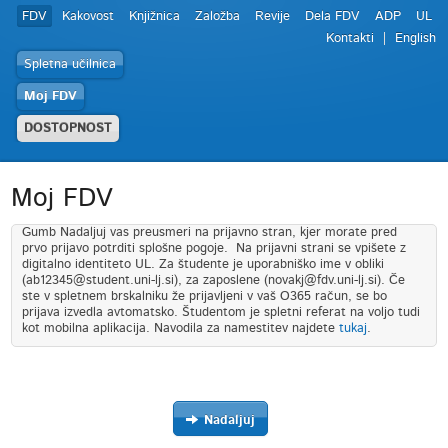
FDV
Kakovost
Knjižnica
Založba
Revije
Dela FDV
ADP
UL
Kontakti
English
Spletna učilnica
Moj FDV
DOSTOPNOST
Moj FDV
Gumb Nadaljuj vas preusmeri na prijavno stran, kjer morate pred
prvo prijavo potrditi splošne pogoje. Na prijavni strani se vpišete z
digitalno identiteto UL. Za študente je uporabniško ime v obliki
(ab12345@student.uni-lj.si), za zaposlene (novakj@fdv.uni-lj.si). Če
ste v spletnem brskalniku že prijavljeni v vaš O365 račun, se bo
prijava izvedla avtomatsko. Študentom je spletni referat na voljo tudi
kot mobilna aplikacija. Navodila za namestitev najdete
tukaj
.
Nadaljuj