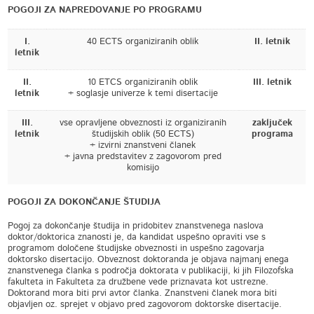
POGOJI ZA NAPREDOVANJE PO PROGRAMU
I.
40 ECTS organiziranih oblik
II. letnik
letnik
II.
10 ETCS organiziranih oblik
III. letnik
letnik
+ soglasje univerze k temi disertacije
III.
vse opravljene obveznosti iz organiziranih
zaključek
letnik
študijskih oblik (50 ECTS)
programa
+ izvirni znanstveni članek
+ javna predstavitev z zagovorom pred
komisijo
POGOJI ZA DOKONČANJE ŠTUDIJA
Pogoj za dokončanje študija in pridobitev znanstvenega naslova
doktor/doktorica znanosti je, da kandidat uspešno opraviti vse s
programom določene študijske obveznosti in uspešno zagovarja
doktorsko disertacijo. Obveznost doktoranda je objava najmanj enega
znanstvenega članka s področja doktorata v publikaciji, ki jih Filozofska
fakulteta in Fakulteta za družbene vede priznavata kot ustrezne.
Doktorand mora biti prvi avtor članka. Znanstveni članek mora biti
objavljen oz. sprejet v objavo pred zagovorom doktorske disertacije.