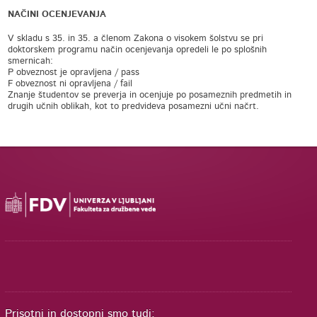
NAČINI OCENJEVANJA
V skladu s 35. in 35. a členom Zakona o visokem šolstvu se pri
doktorskem programu način ocenjevanja opredeli le po splošnih
smernicah:
P obveznost je opravljena / pass
F obveznost ni opravljena / fail
Znanje študentov se preverja in ocenjuje po posameznih predmetih in
drugih učnih oblikah, kot to predvideva posamezni učni načrt.
Prisotni in dostopni smo tudi: