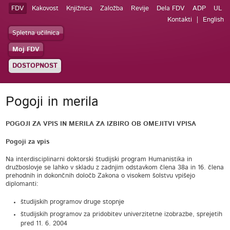
FDV
Kakovost
Knjižnica
Založba
Revije
Dela FDV
ADP
UL
Kontakti
English
Spletna učilnica
Moj FDV
DOSTOPNOST
Pogoji in merila
POGOJI ZA VPIS IN MERILA ZA IZBIRO OB OMEJITVI VPISA
Pogoji za vpis
Na interdisciplinarni doktorski študijski program Humanistika in
družboslovje se lahko v skladu z zadnjim odstavkom člena 38a in 16. člena
prehodnih in dokončnih določb Zakona o visokem šolstvu vpišejo
diplomanti:
študijskih programov druge stopnje
študijskih programov za pridobitev univerzitetne izobrazbe, sprejetih
pred 11. 6. 2004