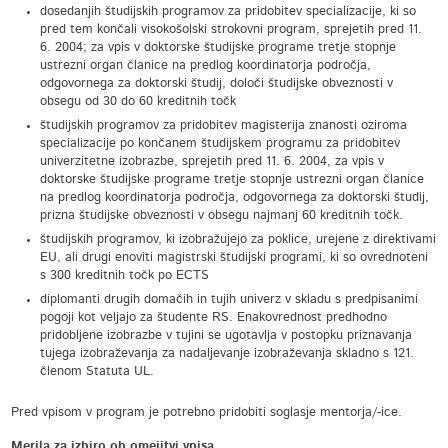
dosedanjih študijskih programov za pridobitev specializacije, ki so
pred tem končali visokošolski strokovni program, sprejetih pred 11.
6. 2004; za vpis v doktorske študijske programe tretje stopnje
ustrezni organ članice na predlog koordinatorja področja,
odgovornega za doktorski študij, določi študijske obveznosti v
obsegu od 30 do 60 kreditnih točk
študijskih programov za pridobitev magisterija znanosti oziroma
specializacije po končanem študijskem programu za pridobitev
univerzitetne izobrazbe, sprejetih pred 11. 6. 2004, za vpis v
doktorske študijske programe tretje stopnje ustrezni organ članice
na predlog koordinatorja področja, odgovornega za doktorski študij,
prizna študijske obveznosti v obsegu najmanj 60 kreditnih točk.
študijskih programov, ki izobražujejo za poklice, urejene z direktivami
EU, ali drugi enoviti magistrski študijski programi, ki so ovrednoteni
s 300 kreditnih točk po ECTS
diplomanti drugih domačih in tujih univerz v skladu s predpisanimi
pogoji kot veljajo za študente RS. Enakovrednost predhodno
pridobljene izobrazbe v tujini se ugotavlja v postopku priznavanja
tujega izobraževanja za nadaljevanje izobraževanja skladno s 121.
členom Statuta UL.
Pred vpisom v program je potrebno pridobiti soglasje mentorja/-ice.
Merila za izbiro ob omejitvi vpisa