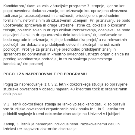
Kandidatom/-tkam za vpis v študijske programe 3. stopnje, kjer so kot
pogoj navedena dodatna znanja, se priznavajo kot opravljena obveznost
tudi znanja, usposobljenost in zmožnosti, pridobljene s predhodnim
formalnim, neformalnim ali izkustvenim učenjem. Pri priznavanju se bodo
upoštevala: spričevala in druge ustrezne listine oz. dokazila o končanih
tečajih, poletnih šolah in drugih oblikah izobraževanja, ocenjevali se bodo
objavljeni članki in druga avtorska dela kandidatov/-tk, upoštevale se
bodo nagrade in priznanja, ki jih je kandidat/-ka prejel/-a na relevantnih
področjih ter dokazila o pridobljenih delovnih izkušnjah na ustreznih
področjih. Prošnje za priznavanje predhodno pridobljenih znanj in
spretnosti bo obravnaval in kreditno ovrednotil ustrezni organ članice na
predlog koordinatorja področja, in to za vsakega posameznega
kandidata/-tko posebej.
POGOJI ZA NAPREDOVANJE PO PROGRAMU
Pogoj za napredovanje iz 1. v 2. letnik doktorskega študija so opravljene
študijske obveznosti v obsegu najmanj 40 kreditnih točk iz organiziranih
oblik pouka.
V 3. letnik doktorskega študija se lahko vpišejo kandidati, ki so opravili
vse študijske obveznosti organiziranih oblik pouka iz 1. in 2. letnika ter
pridobili soglasje k temi doktorske disertacije na Univerzi v Ljubljani.
Zadnji, 3. letnik je namenjen individualnemu raziskovalnemu delu in
izdelavi ter zagovoru doktorske disertacije.