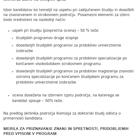
Izbor kandidatov bo temeljil na uspehu pri zaključenem študiju in dosežkih
na znanstvenem in strokovnem področju. Posamezni elementi za izbiro
bodo vrednoteni na naslednji način:
uspeh pri študiju (povprečna ocena) – 50 % teže:
študijskih programov druge stopnje
dosedanjih študijskih programov za pridobitev univerzitetne
izobrazbe
dosedanjih študijskih programov za pridobitev specializacije po
končanem visokošolskem strokovnem programu
dosedanjih študijskih programov za pridobitev magisterija znanosti
oziroma specializacije po končanem študijskem programu za
pridobitev univerzitetne izobrazbe
ocena dosežena na izbirnem izpitu področja, na katerega se
kandidat vpisuje – 50% teže,
Na predlog skrbnika področja Komisija za doktorski študij odloča o
primernosti kandidata.
MERILA ZA PRIZNAVANJE ZNANJ IN SPRETNOSTI, PRIDOBLJENIH
PRED VPISOM V PROGRAM