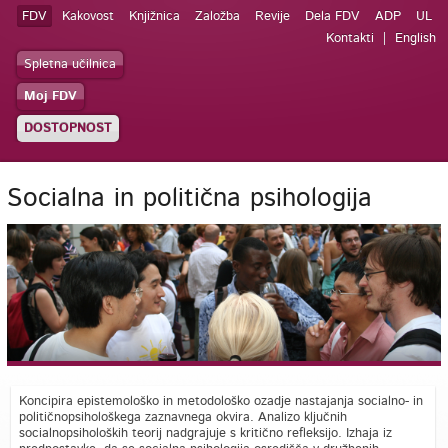
FDV
Kakovost
Knjižnica
Založba
Revije
Dela FDV
ADP
UL
Kontakti
English
Spletna učilnica
Moj FDV
DOSTOPNOST
Socialna in politična psihologija
Koncipira epistemološko in metodološko ozadje nastajanja socialno- in
političnopsihološkega zaznavnega okvira. Analizo ključnih
socialnopsiholoških teorij nadgrajuje s kritično refleksijo. Izhaja iz