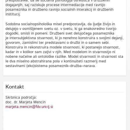
predpostavke, da se socialna psihologija osredišča v družbenih
dogajanjih, saj raziskuje procese intermediacije med ravnijo
posameznika in družbeno ravnijo socialnih interakcij in družbenih
institucij.
Sodobna socialnopsihološka misel predpostavlja, da ljudje živijo in
delujejo v osmišljenem svetu oz. v svetu, ki ga enakovredno tvorijo
dogodki, smisli in pomeni. Družbeni svet delujočega posameznika
je intersubjektivna stvarnost, ki jo nenehno konstruira s svojimi dejanji,
govorom, zamislimi ter predstavami o družbi in o samem sebi.
Konstruira in rekonstruira modele stvarnosti, ki postanejo stvarnost,
kadar in v kolikor sam zaţivi v njih. Med modelom in stvarnostjo ni
nobene načelne ali ontološke razlike. Model stvarnosti in stvarnost sta
le dva miselno abstrahirana pola v kontinuiteti razmerij med
sestavinami (eko)sistema posameznik–družba–narava.
Kontakt
Skrbnica področja:
doc. dr. Marjeta Mencin
marjeta.mencin@fdv.uni-lj.si