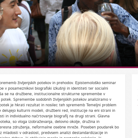
 sprememb življenjskih potekov in prehodov. Epistemološko seminar
 v posameznikovi biografski izkušnji in identiteti ter socialni
nanaša se na družbene, institucionalne strukturne spremembe v
ki potek. Spremembe sodobnih življenjskih potekov analiziramo v
potek je hkrati rezultat in nosilec teh sprememb Temeljni problem
delujejo kulturni modeli, družbeni red, institucije na eni strani in
ti in individualno načrtovanje biografij na drugi strani. Glavna
poteka, so vloga izobraževanja, delovno okolje, družina in
 interesna združenja, neformalne osebne mreže. Poseben poudarek bo
 mladosti v odraslost, predvsem analizi destandardizacije in