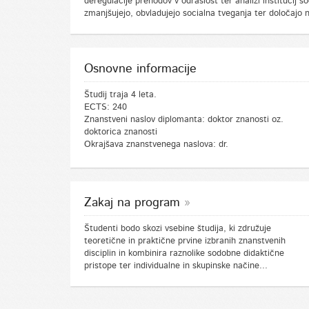
deregulacije prehodov v odraslost ter analizi institucij so
zmanjšujejo, obvladujejo socialna tveganja ter določaj
Osnovne informacije
Študij traja 4 leta.
ECTS: 240
Znanstveni naslov diplomanta: doktor znanosti oz.
doktorica znanosti
Okrajšava znanstvenega naslova: dr.
Zakaj na program
Študenti bodo skozi vsebine študija, ki združuje
teoretične in praktične prvine izbranih znanstvenih
disciplin in kombinira raznolike sodobne didaktične
pristope ter individualne in skupinske načine...