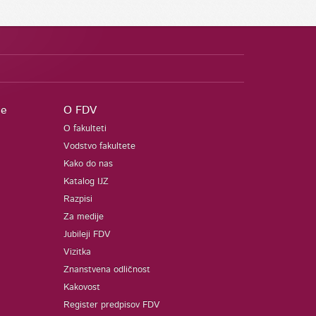
je
O FDV
O fakulteti
Vodstvo fakultete
Kako do nas
Katalog IJZ
Razpisi
Za medije
Jubileji FDV
Vizitka
Znanstvena odličnost
Kakovost
Register predpisov FDV