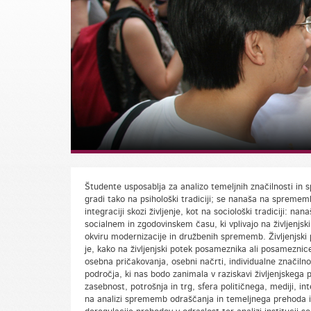
Študente usposablja za analizo temeljnih značilnosti in
gradi tako na psihološki tradiciji; se nanaša na spremembe
integraciji skozi življenje, kot na sociološki tradiciji: 
socialnem in zgodovinskem času, ki vplivajo na življenjs
okviru modernizacije in družbenih sprememb. Življenjski 
je, kako na življenjski potek posameznika ali posameznice 
osebna pričakovanja, osebni načrti, individualne značilnos
področja, ki nas bodo zanimala v raziskavi življenjskega 
zasebnost, potrošnja in trg, sfera političnega, mediji,
na analizi sprememb odraščanja in temeljnega prehoda iz