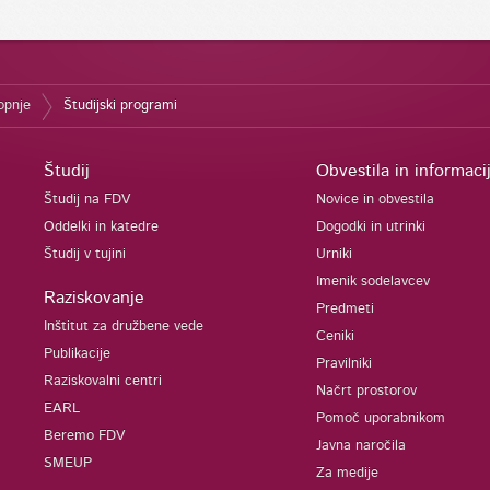
topnje
Študijski programi
Študij
Obvestila in informaci
Študij na FDV
Novice in obvestila
Oddelki in katedre
Dogodki in utrinki
Študij v tujini
Urniki
Imenik sodelavcev
Raziskovanje
Predmeti
Inštitut za družbene vede
Ceniki
Publikacije
Pravilniki
Raziskovalni centri
Načrt prostorov
EARL
Pomoč uporabnikom
Beremo FDV
Javna naročila
SMEUP
Za medije