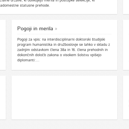
cialne države, ki oblikujejo merila in postopke selekcije, ki
o nadomestne statusne prehode.
Pogoji in merila
Pogoji za vpis: na interdisciplinarni doktorski študijski
program humanistika in družboslovje se lahko v skladu z
zadnjim odstavkom člena 38a in 16. člena prehodnih in
dokončnih določb zakona o visokem šolstvu vpišejo
diplomanti:…