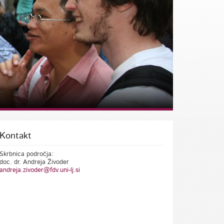
Kontakt
Skrbnica področja:
doc. dr. Andreja Živoder
andreja.zivoder@fdv.uni-lj.si