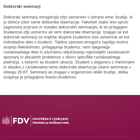
Doktorski seminarji
Doktorski seminarji omogočajo ožjo usmeritev v izbrano smer študija, ki
jo določa izbor teme doktorske disertacije. Fakulteti vsako leto sproti
zagotovita pripravo in izvedbo doktorskih seminarjev, ki so prilagojeni
študentovi ožji usmeritvi ali temi doktorske disertacije. Izvajajo se kot
doktorski seminarji za majhne skupine študentov iste usmeritve ali kot
individualno delo s študenti. Takšna zasnova omogoča najvišjo možno
stopnjo fleksibilnosti, prilagajanja študentu, temi njegovega
raziskovalnega dela in ažurnemu vključevanju najnovejših raziskovalnih
spoznanj in aktualnih problemov v okviru specifike raziskovalnega
področja, s katerim se študent ukvarja. Študent v dogovoru z mentorjem
in skladno z raziskovalno temo doktorske disertacije izbere seminarje v
obsegu 20 KT. Seminarji se izvajajo v organizirani obliki študija; oblika
izvajanja je prilagojena številu študentov.