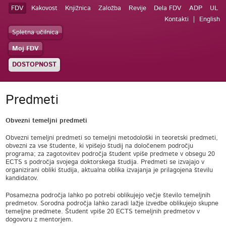
FDV
Kakovost
Knjižnica
Založba
Revije
Dela FDV
ADP
UL
Kontakti
English
Spletna učilnica
Moj FDV
DOSTOPNOST
Predmeti
Obvezni temeljni predmeti
Obvezni temeljni predmeti so temeljni metodološki in teoretski predmeti,
obvezni za vse študente, ki vpišejo študij na določenem področju
programa; za zagotovitev področja študent vpiše predmete v obsegu 20
ECTS s področja svojega doktorskega študija. Predmeti se izvajajo v
organizirani obliki študija, aktualna oblika izvajanja je prilagojena številu
kandidatov.
Posamezna področja lahko po potrebi oblikujejo večje število temeljnih
predmetov. Sorodna področja lahko zaradi lažje izvedbe oblikujejo skupne
temeljne predmete. Študent vpiše 20 ECTS temeljnih predmetov v
dogovoru z mentorjem.