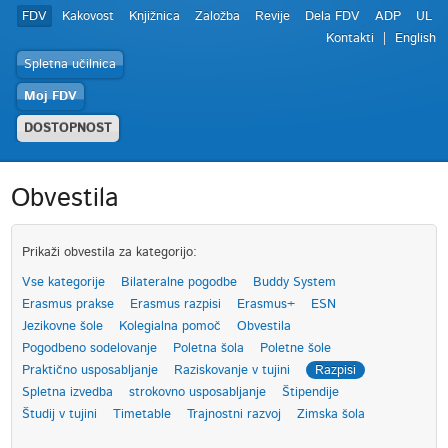
FDV
Kakovost
Knjižnica
Založba
Revije
Dela FDV
ADP
UL
Kontakti
English
Spletna učilnica
Moj FDV
DOSTOPNOST
Obvestila
Prikaži obvestila za kategorijo:
Vse kategorije
Bilateralne pogodbe
Buddy System
Erasmus prakse
Erasmus razpisi
Erasmus+
ESN
Jezikovne šole
Kolegialna pomoč
Obvestila
Pogodbeno sodelovanje
Poletna šola
Poletne šole
Praktično usposabljanje
Raziskovanje v tujini
Razpisi
Spletna izvedba
strokovno usposabljanje
Štipendije
Študij v tujini
Timetable
Trajnostni razvoj
Zimska šola