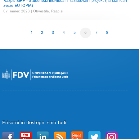
Razpis ŠIRP - Študentski individualni raziskovalni projekt (na članicah
zveze EUTOPIA)
07. marec 2023 | Obvestila, Razpisi
1
2
3
4
5
6
7
8
Prisotni in dostopni smo tudi: