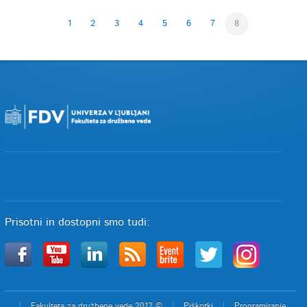
1
2
3
4
5
6
7
8
Prisotni in dostopni smo tudi:
Fakulteta za družbene vede 2012 ©
Piškotki
Programiranje