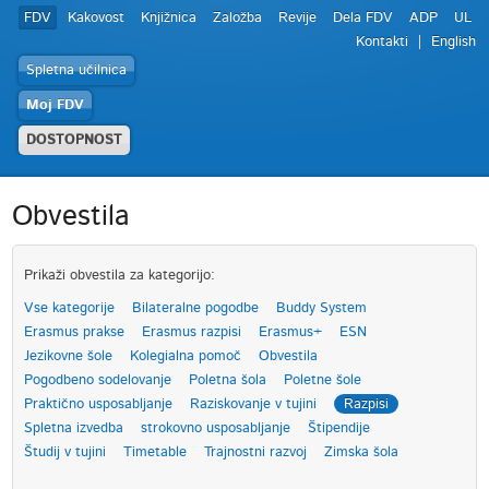
FDV
Kakovost
Knjižnica
Založba
Revije
Dela FDV
ADP
UL
Kontakti
English
Spletna učilnica
Moj FDV
DOSTOPNOST
Obvestila
Prikaži obvestila za kategorijo:
Vse kategorije
Bilateralne pogodbe
Buddy System
Erasmus prakse
Erasmus razpisi
Erasmus+
ESN
Jezikovne šole
Kolegialna pomoč
Obvestila
Pogodbeno sodelovanje
Poletna šola
Poletne šole
Praktično usposabljanje
Raziskovanje v tujini
Razpisi
Spletna izvedba
strokovno usposabljanje
Štipendije
Študij v tujini
Timetable
Trajnostni razvoj
Zimska šola