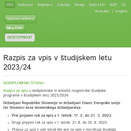
FDV
Kakovost
Knjižnica
Založba
Revije
Dela FDV
ADP
UL
Kontakti
English
Spletna učilnica
Moj FDV
DOSTOPNOST
Razpis za vpis v študijskem letu
2023/24
DODIPLOMSKI ŠTUDIJ
:
Razpis za vpis
v dodiplomske in enovite magistrske študijske
programe v študijskem letu 2023/2024:
Državljani Republike Slovenije in državljani članic Evropske unije
ter Slovenci brez slovenskega državljanstva:
Prvi prijavni rok za vpis v 1. letnik: 17. 2. do 27. 3. 2023.
Drugi prijavni rok za vpis v 1. letnik: 21. 8. do 25. 8. 2023.
Prijava za vpis v višji letnik
(ko gre za vpis v nov/drugi študijski