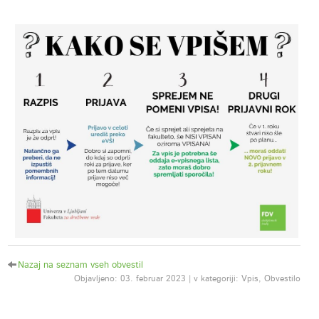
Nazaj na seznam vseh obvestil
Objavljeno: 03. februar 2023 | v kategoriji: Vpis, Obvestilo