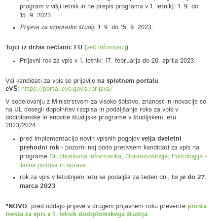
program v višji letnik in ne prepis programa v 1. letnik): 1. 9. do
15. 9. 2023.
Prijava za vzporedni študij
: 1. 9. do 15. 9. 2023.
Tujci iz držav nečlanic EU
(
več informacij
)
Prijavni rok za vpis v 1. letnik: 17. februarja do 20. aprila 2023.
Vsi kandidati za vpis se prijavijo
na spletnem portalu
eVŠ
:
https://portal.evs.gov.si/prijava/
V sodelovanju z Ministrstvom za visoko šolstvo, znanost in inovacije so
na UL dosegli dopolnitev razpisa in podaljšanje roka za vpis v
dodiplomske in enovite študijske programe v študijskem letu
2023/2024:
pred implementacijo novih vpisnih pogojev
velja dveletni
prehodni rok
- pozorni naj bodo predvsem kandidati za vpis na
programe
Družboslovna informatika
,
Obramboslovje
,
Politologija -
Javna politika in uprava
.
rok za vpis v letošnjem letu se podaljša za teden dni,
to je do 27.
marca 2023
*NOVO:
pred oddajo prijave v drugem prijavnem roku preverite
prosta
mesta za vpis v 1. letnik dodiplomskega študija.