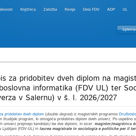
akovost
Knjižnica
Založba
Revije
Dela FDV
ADP
UL
Spletna
is za pridobitev dveh diplom na magis
boslovna informatika (FDV UL) ter Sociol
verza v Salernu) v š. l. 2026/2027
a pridobitev dveh diplom
(
double degree
) iz magistrskih programov
Družboslo
n študijski program, ki omogoča pridobitev diplom dveh univerz. Po uspešno 
ih univerz prejmejo kandidati/-ke dve diplomi, in sicer:
magister/magistrica d
v Ljubljani (FDV-UL) in
laurea magistrale in sociologia e politiche per il te