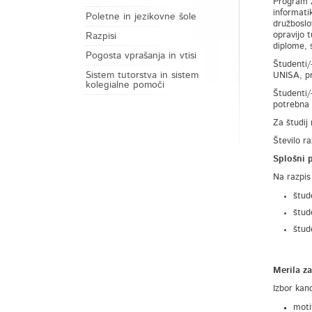
Program z
informati
Poletne in jezikovne šole
družboslo
opravijo 
Razpisi
diplome, 
Pogosta vprašanja in vtisi
Študenti/
Sistem tutorstva in sistem
UNISA, pr
kolegialne pomoči
Študenti/
potrebna 
Za študij
Število r
Splošni 
Na razpis
štud
štud
štud
Merila za
Izbor kan
moti