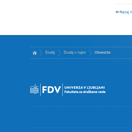
Nazaj 
Študij
Študij v tujini
Obvestila