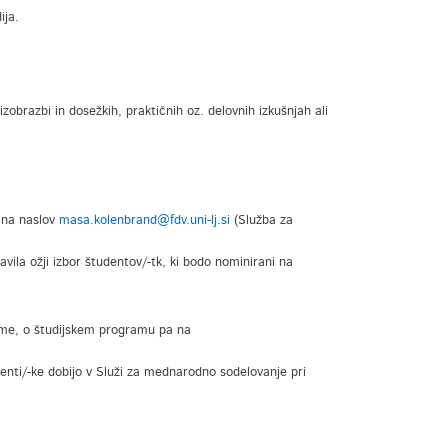
ija.
zobrazbi in dosežkih, praktičnih oz. delovnih izkušnjah ali
 na naslov
masa.kolenbrand@fdv.uni-lj.si
(Služba za
vila ožji izbor študentov/-tk, ki bodo nominirani na
home, o študijskem programu pa na
denti/-ke dobijo v Služi za mednarodno sodelovanje pri