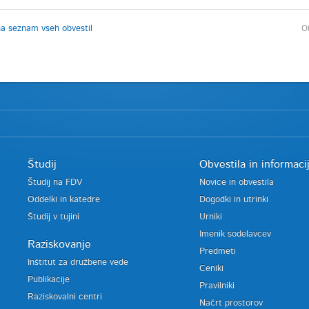
na seznam vseh obvestil
Ob
Študij
Obvestila in informaci
Študij na FDV
Novice in obvestila
Oddelki in katedre
Dogodki in utrinki
Študij v tujini
Urniki
Imenik sodelavcev
Raziskovanje
Predmeti
Inštitut za družbene vede
Ceniki
Publikacije
Pravilniki
Raziskovalni centri
Načrt prostorov