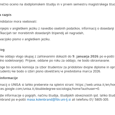
rečno oceno na dodiplomskem študiju in v prvem semestru magistrskega štud
a razpis
andidatov mora vsebovati:
jenjepis v angleškem jeziku z navedbo osebnih podatkov, informacij o dosedanji i
ifikacijah ter morebitnih dosedanjih štipendij ali nagradah,
vacijsko pismo v angleškem jeziku.
log
-ke oddajo vlogo skupaj z zahtevanimi dokazili do
9. januarja 2026
po e-pošti
o sodelovanje). Prijave, oddane po roku za oddajo, ne bodo obravnavane.
loge bo ocenila komisija za izbor študentov za pridobitev dvojne diplome in opra
udenti/-ke bodo o izbiri pisno obveščeni/-e predvidoma marca 2026.
informacije
macij o UNISA si lahko preberete na spletni strani: https://web.unisa.it/en/
ites.google.com/unisa.it/doubledegree-sociologia/home?authuser=0.
še informacije o pogojih, načinu študija, študijskih obveznostih ipd. lahko štu
nbrand po e-pošti
masa.kolenbrand@fdv.uni-lj.si
ali telefonu 01/ 5805-305.