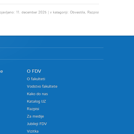
javljeno: 11. december 2025 | v kategoriji: Obvestila, Razpisi
je
O FDV
O fakulteti
Vodstvo fakultete
Kako do nas
Katalog IJZ
Razpisi
Za medije
Jubileji FDV
Vizitka