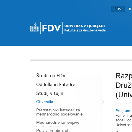
FDV
K
Razp
Študij na FDV
Druž
Oddelki in katedre
Študij v tujini
(Uni
Obvestila
Predstavniki kateder za
Program z
mednarodno sodelovanje
kombinira
sodelujoč
Mednarodne izmenjave
Univerze 
Pravila in obrazci