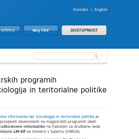
Kontakti
English
 učilnica
Moj FDV
DOSTOPNOST
trskih programih
ogija in teritorialne politike
vna informatika
ter
Sociologija in teritorialne politike
je
opravljenih obveznostih na magistrskih programih obeh
ružboslovne informatike
na Fakulteti za družbene vede
rritorio LM-88
na Univerzi v Salernu (UNISA).