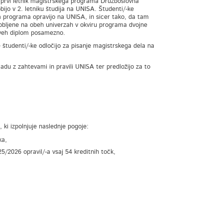
e prvi letnik magistrskega programa Družboslovna
bijo v 2. letniku študija na UNISA. Študenti/-ke
a programa opravijo na UNISA, in sicer tako, da tam
idobljene na obeh univerzah v okviru programa dvojne
 dveh diplom posamezno.
e študenti/-ke odločijo za pisanje magistrskega dela na
ladu z zahtevami in pravili UNISA ter predložijo za to
ki izpolnjuje naslednje pogoje:
ka,
5/2026 opravil/-a vsaj 54 kreditnih točk,