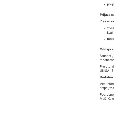
povp
Prijava n
Prijava k
živl
kval
moti
Oddaja v
Študenti/
mednarodn
Prejete v
UNISA. Št
Dodatne 
Več infor
https://s
Podrobnej
Maši Kole