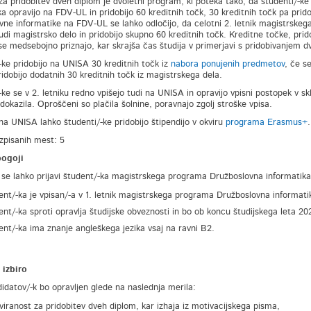
a pridobitev dveh diplom je dvoletni program, ki poteka tako, da študenti/-k
ka opravijo na FDV-UL in pridobijo 60 kreditnih točk, 30 kreditnih točk pa prido
vne informatike na FDV-UL se lahko odločijo, da celotni 2. letnik magistrskeg
tudi magistrsko delo in pridobijo skupno 60 kreditnih točk. Kreditne točke, pr
se medsebojno priznajo, kar skrajša čas študija v primerjavi s pridobivanjem
-ke pridobijo na UNISA 30 kreditnih točk iz
nabora ponujenih predmetov
, če s
idobijo dodatnih 30 kreditnih točk iz magistrskega dela.
-ke se v 2. letniku redno vpišejo tudi na UNISA in opravijo vpisni postopek v sk
dokazila. Oproščeni so plačila šolnine, poravnajo zgolj stroške vpisa.
 na UNISA lahko študenti/-ke pridobijo štipendijo v okviru
programa Erasmus+
.
azpisanih mest: 5
pogoji
 se lahko prijavi študent/-ka magistrskega programa Družboslovna informatika, 
ent/-ka je vpisan/-a v 1. letnik magistrskega programa Družboslovna informati
ent/-ka sproti opravlja študijske obveznosti in bo ob koncu študijskega leta 202
ent/-ka ima znanje angleškega jezika vsaj na ravni B2.
 izbiro
didatov/-k bo opravljen glede na naslednja merila:
viranost za pridobitev dveh diplom, kar izhaja iz motivacijskega pisma,