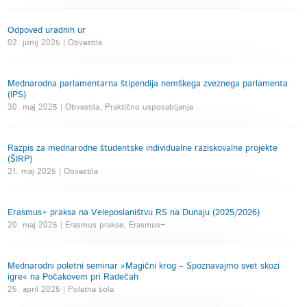
Odpoved uradnih ur
02. junij 2025 | Obvestila
Mednarodna parlamentarna štipendija nemškega zveznega parlamenta
(IPS)
30. maj 2025 | Obvestila, Praktično usposabljanje
Razpis za mednarodne študentske individualne raziskovalne projekte
(ŠIRP)
21. maj 2025 | Obvestila
Erasmus+ praksa na Veleposlaništvu RS na Dunaju (2025/2026)
20. maj 2025 | Erasmus prakse, Erasmus+
Mednarodni poletni seminar »Magični krog – Spoznavajmo svet skozi
igre« na Počakovem pri Radečah
25. april 2025 | Poletne šole