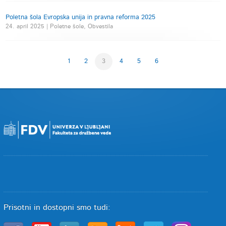
Poletna šola Evropska unija in pravna reforma 2025
24. april 2025 | Poletne šole, Obvestila
1
2
3
4
5
6
Prisotni in dostopni smo tudi: