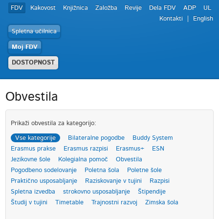
FDV
Kakovost
Knjižnica
Založba
Revije
Dela FDV
ADP
UL
Kontakti
English
Spletna učilnica
Moj FDV
DOSTOPNOST
Obvestila
Prikaži obvestila za kategorijo:
Vse kategorije
Bilateralne pogodbe
Buddy System
Erasmus prakse
Erasmus razpisi
Erasmus+
ESN
Jezikovne šole
Kolegialna pomoč
Obvestila
Pogodbeno sodelovanje
Poletna šola
Poletne šole
Praktično usposabljanje
Raziskovanje v tujini
Razpisi
Spletna izvedba
strokovno usposabljanje
Štipendije
Študij v tujini
Timetable
Trajnostni razvoj
Zimska šola