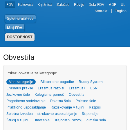
FDV
Kakovost
Knjižnica
Založba
Revije
Dela FDV
ADP
UL
Kontakti
English
Spletna učilnica
Moj FDV
DOSTOPNOST
Obvestila
Prikaži obvestila za kategorijo:
Vse kategorije
Bilateralne pogodbe
Buddy System
Erasmus prakse
Erasmus razpisi
Erasmus+
ESN
Jezikovne šole
Kolegialna pomoč
Obvestila
Pogodbeno sodelovanje
Poletna šola
Poletne šole
Praktično usposabljanje
Raziskovanje v tujini
Razpisi
Spletna izvedba
strokovno usposabljanje
Štipendije
Študij v tujini
Timetable
Trajnostni razvoj
Zimska šola