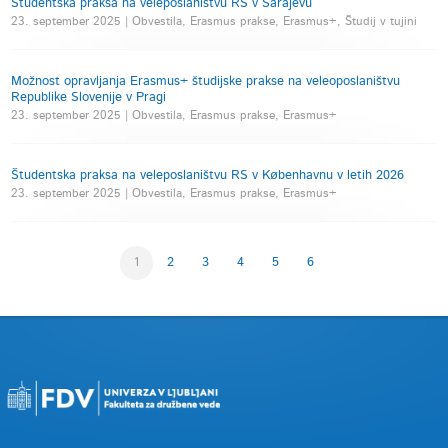
Študentska praksa na veleposlaništvu RS v Sarajevu
23. september 2025 | Obvestila, Erasmus prakse, Erasmus+, Študij v tujini
Možnost opravljanja Erasmus+ študijske prakse na veleoposlaništvu
Republike Slovenije v Pragi
23. september 2025 | Obvestila, Erasmus prakse, Erasmus+
Študentska praksa na veleposlaništvu RS v Københavnu v letih 2026
23. september 2025 | Obvestila, Erasmus prakse, Erasmus+
1
2
3
4
5
6