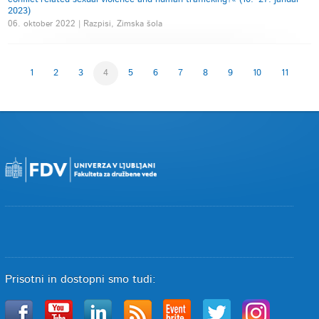
2023)
06. oktober 2022 | Razpisi, Zimska šola
1
2
3
4
5
6
7
8
9
10
11
Prisotni in dostopni smo tudi: