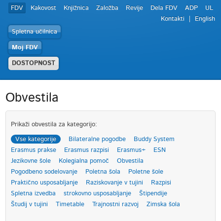
FDV
Kakovost
Knjižnica
Založba
Revije
Dela FDV
ADP
UL
Kontakti
English
Spletna učilnica
Moj FDV
DOSTOPNOST
Obvestila
Prikaži obvestila za kategorijo:
Vse kategorije
Bilateralne pogodbe
Buddy System
Erasmus prakse
Erasmus razpisi
Erasmus+
ESN
Jezikovne šole
Kolegialna pomoč
Obvestila
Pogodbeno sodelovanje
Poletna šola
Poletne šole
Praktično usposabljanje
Raziskovanje v tujini
Razpisi
Spletna izvedba
strokovno usposabljanje
Štipendije
Študij v tujini
Timetable
Trajnostni razvoj
Zimska šola