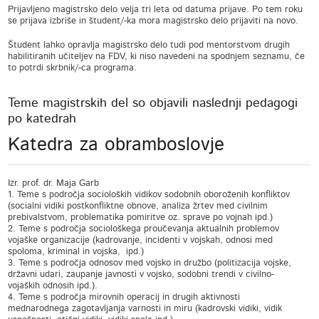
Prijavljeno magistrsko delo velja tri leta od datuma prijave. Po tem roku
se prijava izbriše in študent/-ka mora magistrsko delo prijaviti na novo.
Študent lahko opravlja magistrsko delo tudi pod mentorstvom drugih
habilitiranih učiteljev na FDV, ki niso navedeni na spodnjem seznamu, če
to potrdi skrbnik/-ca programa.
Teme magistrskih del so objavili naslednji pedagogi
po katedrah
Katedra za obramboslovje
Izr. prof. dr. Maja Garb
1. Teme s področja socioloških vidikov sodobnih oboroženih konfliktov
(socialni vidiki postkonfliktne obnove, analiza žrtev med civilnim
prebivalstvom, problematika pomiritve oz. sprave po vojnah ipd.)
2. Teme s področja sociološkega proučevanja aktualnih problemov
vojaške organizacije (kadrovanje, incidenti v vojskah, odnosi med
spoloma, kriminal in vojska, ipd.)
3. Teme s področja odnosov med vojsko in družbo (politizacija vojske,
državni udari, zaupanje javnosti v vojsko, sodobni trendi v civilno-
vojaških odnosih ipd.).
4. Teme s področja mirovnih operacij in drugih aktivnosti
mednarodnega zagotavljanja varnosti in miru (kadrovski vidiki, vidik