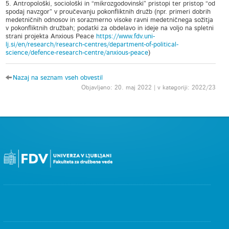
5. Antropološki, sociološki in “mikrozgodovinski” pristopi ter pristop “od
spodaj navzgor” v proučevanju pokonfliktnih družb (npr. primeri dobrih
medetničnih odnosov in sorazmerno visoke ravni medetničnega sožitja
v pokonfliktnih družbah; podatki za obdelavo in ideje na voljo na spletni
strani projekta Anxious Peace
https://www.fdv.uni-
lj.si/en/research/research-centres/department-of-political-
science/defence-research-centre/anxious-peace
)
Nazaj na seznam vseh obvestil
Objavljeno: 20. maj 2022 | v kategoriji: 2022/23