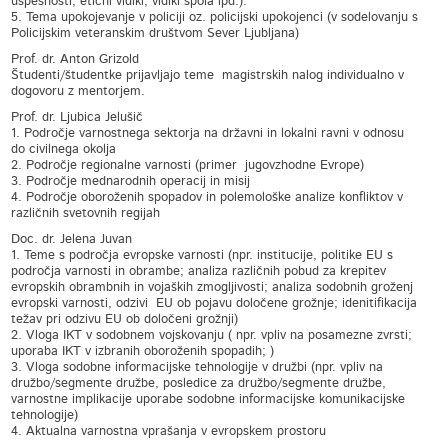
uspešnosti, etični vidiki, vidiki spola ipd.).
5. Tema upokojevanje v policiji oz. policijski upokojenci (v sodelovanju s
Policijskim veteranskim društvom Sever Ljubljana)
Prof. dr. Anton Grizold
Študenti/študentke prijavljajo teme magistrskih nalog individualno v
dogovoru z mentorjem.
Prof. dr. Ljubica Jelušič
1. Področje varnostnega sektorja na državni in lokalni ravni v odnosu
do civilnega okolja
2. Področje regionalne varnosti (primer jugovzhodne Evrope)
3. Področje mednarodnih operacij in misij
4. Področje oboroženih spopadov in polemološke analize konfliktov v
različnih svetovnih regijah
Doc. dr. Jelena Juvan
1. Teme s področja evropske varnosti (npr. institucije, politike EU s
področja varnosti in obrambe; analiza različnih pobud za krepitev
evropskih obrambnih in vojaških zmogljivosti; analiza sodobnih groženj
evropski varnosti, odzivi EU ob pojavu določene grožnje; idenitifikacija
težav pri odzivu EU ob določeni grožnji)
2. Vloga IKT v sodobnem vojskovanju ( npr. vpliv na posamezne zvrsti;
uporaba IKT v izbranih oboroženih spopadih; )
3. Vloga sodobne informacijske tehnologije v družbi (npr. vpliv na
družbo/segmente družbe, posledice za družbo/segmente družbe,
varnostne implikacije uporabe sodobne informacijske komunikacijske
tehnologije)
4. Aktualna varnostna vprašanja v evropskem prostoru