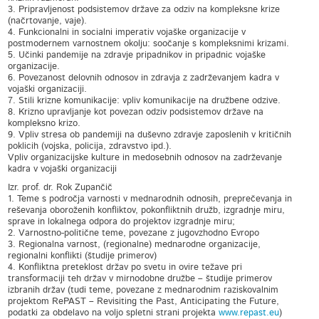
3. Pripravljenost podsistemov države za odziv na kompleksne krize
(načrtovanje, vaje).
4. Funkcionalni in socialni imperativ vojaške organizacije v
postmodernem varnostnem okolju: soočanje s kompleksnimi krizami.
5. Učinki pandemije na zdravje pripadnikov in pripadnic vojaške
organizacije.
6. Povezanost delovnih odnosov in zdravja z zadrževanjem kadra v
vojaški organizaciji.
7. Stili krizne komunikacije: vpliv komunikacije na družbene odzive.
8. Krizno upravljanje kot povezan odziv podsistemov države na
kompleksno krizo.
9. Vpliv stresa ob pandemiji na duševno zdravje zaposlenih v kritičnih
poklicih (vojska, policija, zdravstvo ipd.).
Vpliv organizacijske kulture in medosebnih odnosov na zadrževanje
kadra v vojaški organizaciji
Izr. prof. dr. Rok Zupančič
1. Teme s področja varnosti v mednarodnih odnosih, preprečevanja in
reševanja oboroženih konfliktov, pokonfliktnih družb, izgradnje miru,
sprave in lokalnega odpora do projektov izgradnje miru;
2. Varnostno-politične teme, povezane z jugovzhodno Evropo
3. Regionalna varnost, (regionalne) mednarodne organizacije,
regionalni konflikti (študije primerov)
4. Konfliktna preteklost držav po svetu in ovire težave pri
transformaciji teh držav v mirnodobne družbe – študije primerov
izbranih držav (tudi teme, povezane z mednarodnim raziskovalnim
projektom RePAST – Revisiting the Past, Anticipating the Future,
podatki za obdelavo na voljo spletni strani projekta
www.repast.eu
)