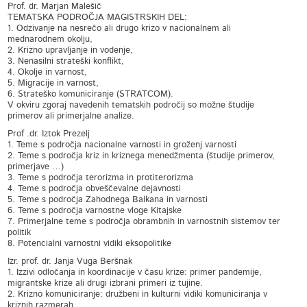
Prof. dr. Marjan Malešič
TEMATSKA PODROČJA MAGISTRSKIH DEL:
1. Odzivanje na nesrečo ali drugo krizo v nacionalnem ali
mednarodnem okolju,
2. Krizno upravljanje in vodenje,
3. Nenasilni strateški konflikt,
4. Okolje in varnost,
5. Migracije in varnost,
6. Strateško komuniciranje (STRATCOM).
V okviru zgoraj navedenih tematskih področij so možne študije
primerov ali primerjalne analize.
Prof .dr. Iztok Prezelj
1. Teme s področja nacionalne varnosti in groženj varnosti
2. Teme s področja kriz in kriznega menedžmenta (študije primerov,
primerjave …)
3. Teme s področja terorizma in protiterorizma
4. Teme s področja obveščevalne dejavnosti
5. Teme s področja Zahodnega Balkana in varnosti
6. Teme s področja varnostne vloge Kitajske
7. Primerjalne teme s področja obrambnih in varnostnih sistemov ter
politik
8. Potencialni varnostni vidiki eksopolitike
Izr. prof. dr. Janja Vuga Beršnak
1. Izzivi odločanja in koordinacije v času krize: primer pandemije,
migrantske krize ali drugi izbrani primeri iz tujine.
2. Krizno komuniciranje: družbeni in kulturni vidiki komuniciranja v
kriznih razmerah.