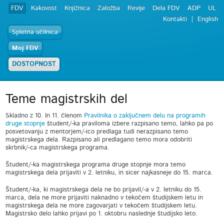
FDV
Kakovost
Knjižnica
Založba
Revije
Dela FDV
ADP
UL
Kontakti
English
Spletna učilnica
Moj FDV
DOSTOPNOST
Teme magistrskih del
Skladno z 10. In 11. členom
Pravilnika o zaključnem delu na programih
druge stopnje
študent/-ka praviloma izbere razpisano temo, lahko pa po
posvetovanju z mentorjem/-ico predlaga tudi nerazpisano temo
magistrskega dela. Razpisano ali predlagano temo mora odobriti
skrbnik/-ca magistrskega programa.
Študent/-ka magistrskega programa druge stopnje mora temo
magistrskega dela prijaviti v 2. letniku, in sicer najkasneje do 15. marca.
Študent/-ka, ki magistrskega dela ne bo prijavil/-a v 2. letniku do 15.
marca, dela ne more prijaviti naknadno v tekočem študijskem letu in
magistrskega dela ne more zagovarjati v tekočem študijskem letu.
Magistrsko delo lahko prijavi po 1. oktobru naslednje študijsko leto.