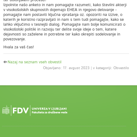
ter bolonjskem procesu?
Izpolnite našo anketo in nam pomagajte razumeti, kako številni akterji
v visokošolskih skupnostih dojemajo EHEA in njegovo delovanje -
pomagajte nam postaviti ključna vprašanja oz. opozoriti na izzive, o
katerih je koristno razpravljati in nam s tem tudi pomagajte, kako se
lahko vključimo v tesnejši dialog. Pomagajte nam bolje komunicirati o
visokošolski politiki in razvoju ter delite svoje ideje o tem, katere
dejavnosti so zaželene in potrebne ter kako okrepiti sodelovanje in
povezovanje.
Hvala za vaš čas!
Nazaj na seznam vseh obvestil
Objavljeno: 17. avgust 2023 | v kategoriji: Obvestilo