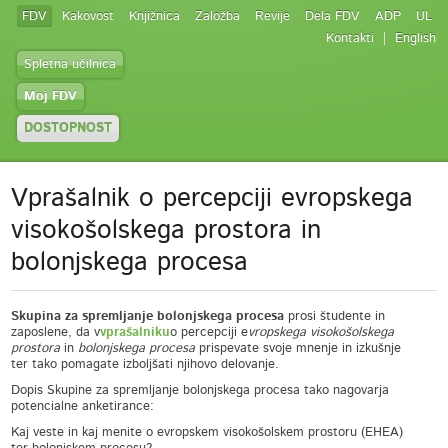
FDV
Kakovost
Knjižnica
Založba
Revije
Dela FDV
ADP
UL
Kontakti
English
Spletna učilnica
Moj FDV
DOSTOPNOST
Vprašalnik o percepciji evropskega
visokošolskega prostora in
bolonjskega procesa
Skupina za spremljanje bolonjskega procesa
prosi študente in
zaposlene, da v
vprašalnik
u
o percepciji e
vropskega visokošolskega
prostora
in
bolonjskega procesa
prispevate svoje mnenje in izkušnje
ter tako pomagate izboljšati njihovo delovanje.
Dopis Skupine za spremljanje bolonjskega procesa tako nagovarja
potencialne anketirance:
Kaj veste in kaj menite o evropskem visokošolskem prostoru (EHEA)