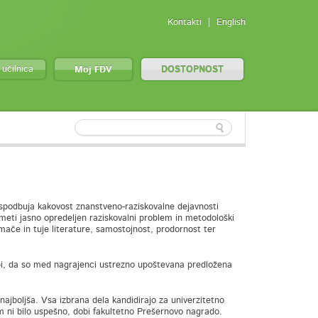
Kontakti
English
 učilnica
Moj FDV
DOSTOPNOST
 spodbuja kakovost znanstveno-raziskovalne dejavnosti
 imeti jasno opredeljen raziskovalni problem in metodološki
mače in tuje literature, samostojnost, prodornost ter
bi, da so med nagrajenci ustrezno upoštevana predložena
najboljša. Vsa izbrana dela kandidirajo za univerzitetno
em ni bilo uspešno, dobi fakultetno Prešernovo nagrado.