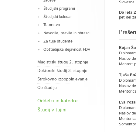
zadeve
Slovesna 
Študijski programi
Do leta 
Študijski koledar
pet del za
Tutorstvo
Prešer
Navodila, pravila in obrazci
Za tuje študente
Bojan Šu
Obštudijska dejavnost FDV
Diplomant
Naslov de
Magistrski študij 2. stopnje
Mentor: pr
Doktorski študij 3. stopnje
Tjaša Bo
Strokovno izpopolnjevanje
Diploman
Naslov de
Ob študiju
Mentorica:
Oddelki in katedre
Eva Poža
Diplomant
Študij v tujini
Naslov de
Mentorica
Somentor: