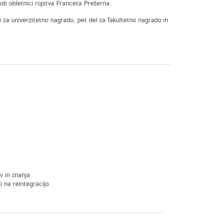
 obletnici rojstva Franceta Prešerna.
ali za univerzitetno nagrado, pet del za fakultetno nagrado in
v in znanja
i na reintegracijo