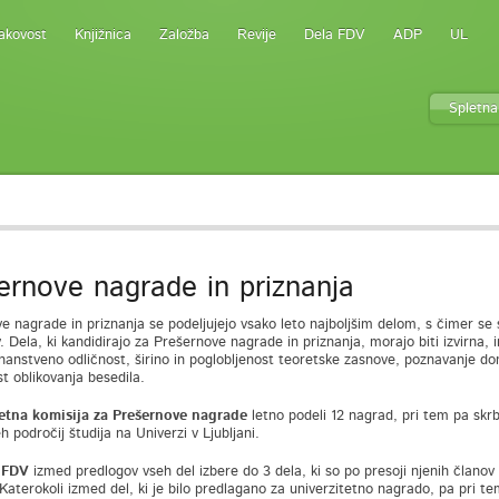
akovost
Knjižnica
Založba
Revije
Dela FDV
ADP
UL
Spletna
ernove nagrade in priznanja
e nagrade in priznanja se podeljujejo vsako leto najboljšim delom, s čimer se
. Dela, ki kandidirajo za Prešernove nagrade in priznanja, morajo biti izvirna,
znanstveno odličnost, širino in poglobljenost teoretske zasnove, poznavanje do
st oblikovanja besedila.
tetna komisija za Prešernove nagrade
letno podeli 12 nagrad, pri tem pa skr
h področij študija na Univerzi v Ljubljani.
 FDV
izmed predlogov vseh del izbere do 3 dela, ki so po presoji njenih članov 
Katerokoli izmed del, ki je bilo predlagano za univerzitetno nagrado, pa pri t