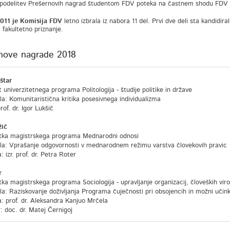
podelitev Prešernovih nagrad študentom FDV poteka na častnem shodu FDV ob
2011 je Komisija FDV
letno izbrala iz nabora 11 del. Prvi dve deli sta kandidir
 fakultetno priznanje.
nove nagrade 2018
štar
 univerzitetnega programa Politologija - študije politike in države
la: Komunitaristična kritika posesivnega individualizma
of. dr. Igor Lukšič
žič
tka magistrskega programa Mednarodni odnosi
la: Vprašanje odgovornosti v mednarodnem režimu varstva človekovih pravic
 izr. prof. dr. Petra Roter
r
ka magistrskega programa Sociologija - upravljanje organizacij, človeških viro
la: Raziskovanje doživljanja Programa čuječnosti pri obsojencih in možni učink
: prof. dr. Aleksandra Kanjuo Mrčela
 doc. dr. Matej Černigoj