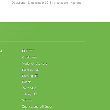
Objavljeno: 4. december 2018 | v kategoriji: Nagrade
je
O FDV
O fakulteti
Vodstvo fakultete
Kako do nas
Katalog IJZ
Razpisi
Za medije
Jubileji FDV
Vizitka
Znanstvena odličnost