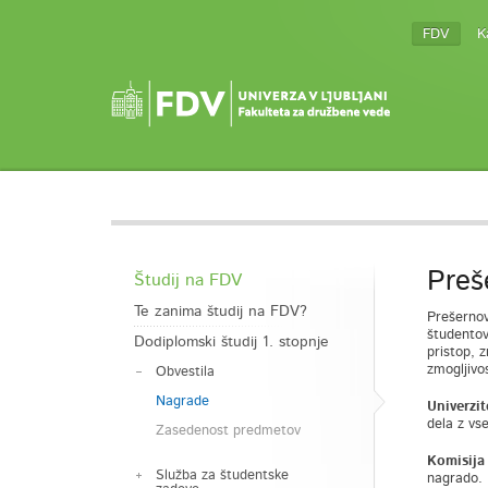
FDV
K
Preš
Študij na FDV
Te zanima študij na FDV?
Prešernov
študentov
Dodiplomski študij 1. stopnje
pristop, 
zmogljivo
Obvestila
Nagrade
Univerzi
dela z vse
Zasedenost predmetov
Komisija
Služba za študentske
nagrado. 