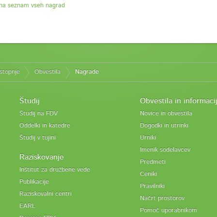
na seznam vseh nagrad
 stopnje
Obvestila
Nagrade
Študij
Obvestila in informaci
Študij na FDV
Novice in obvestila
Oddelki in katedre
Dogodki in utrinki
Študij v tujini
Urniki
Imenik sodelavcev
Raziskovanje
Predmeti
Inštitut za družbene vede
Ceniki
Publikacije
Pravilniki
Raziskovalni centri
Načrt prostorov
EARL
Pomoč uporabnikom